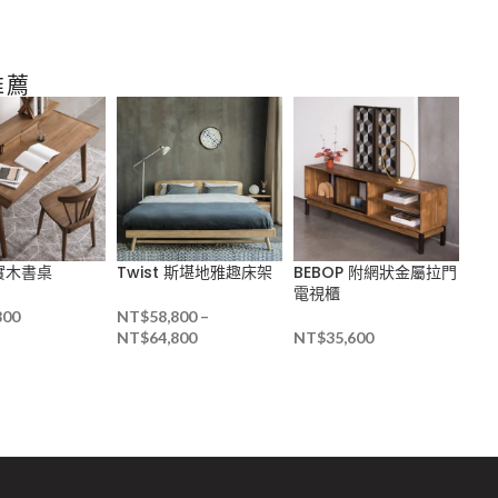
推薦
 實木書桌
Twist 斯堪地雅趣床架
BEBOP 附網狀金屬拉門
Vi
電視櫃
桌
800
NT$
58,800
–
NT$
64,800
NT$
35,600
NT
NT