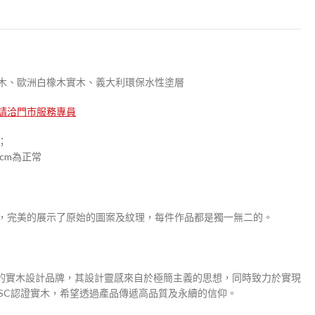
柚木實木、歐洲白橡木實木、義大利環保水性塗層
請洽門市服務專員
；
cm為正常
，完美的展示了原始的圖案及紋理，每件作品都是獨一無二的。
式風情的實木設計品牌，其設計靈感來自於極簡主義的思想，同時致力於實現
FSC認證實木，希望透過產品傳遞高品質及永續的信仰。