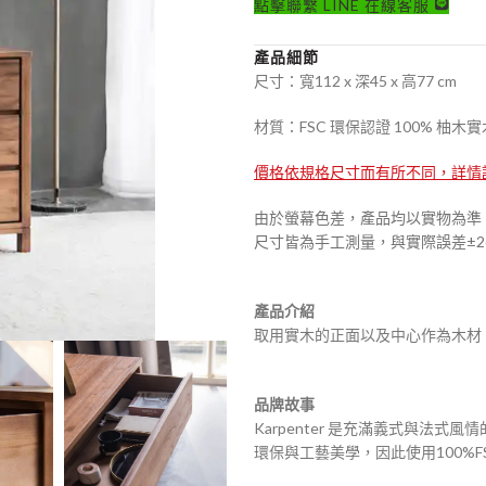
點擊聯繫 LINE 在線客服
產品細節
尺寸：寬112 x 深45 x 高77 cm
材質：FSC 環保認證 100% 
價格依規格尺寸而有所不同，詳情
由於螢幕色差，產品均以實物為準
尺寸皆為手工測量，與實際誤差±2
產品介紹
取用實木的正面以及中心作為木材
品牌故事
Karpenter 是充滿義式與法
環保與工藝美學，因此使用100%