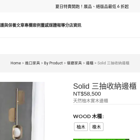
夏日特賣開跑！展品、絕版品最低 6 折起
護與保養
文章專欄
案例靈感
媒體報導
分店資訊
Home
>
進口家具
>
By Product
>
餐廳家具
>
邊櫃
>
Solid 三抽收納邊櫃
Solid 三抽收納邊櫃
NT$
58,500
天然柚木實木邊櫃
WOOD 木種
柚木
橡木