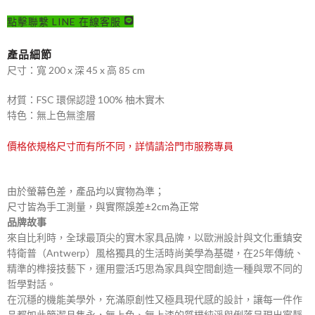
點擊聯繫 LINE 在線客服
產品細節
尺寸：寬 200 x 深 45 x 高 85 cm
材質：FSC 環保認證 100% 柚木實木
特色：無上色無塗層
價格依規格尺寸而有所不同，詳情請洽門市服務專員
由於螢幕色差，產品均以實物為準；
尺寸皆為手工測量，與實際誤差±2cm為正常
品牌故事
來自比利時，全球最頂尖的實木家具品牌，以歐洲設計與文化重鎮安
特衛普（Antwerp）風格獨具的生活時尚美學為基礎，在25年傳統、
精準的榫接技藝下，運用靈活巧思為家具與空間創造一種與眾不同的
哲學對話。
在沉穩的機能美學外，充滿原創性又極具現代感的設計，讓每一件作
品都如此簡潔且雋永，無上色、無上漆的質樸純淨與俐落呈現出寧靜