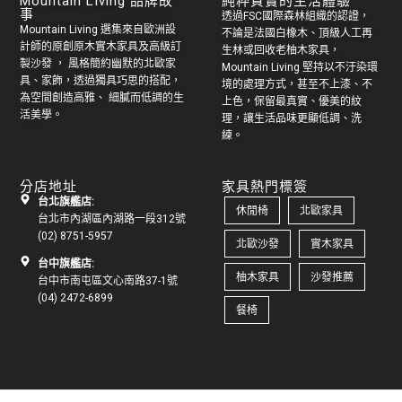
Mountain Living 品牌故
純粹質實的生活體驗
事
透過FSC國際森林組織的認證，
Mountain Living 選集來自歐洲設
不論是法國白橡木、頂級人工再
計師的原創
原木實木家具
及高級訂
生林或回收老
柚木家具
，
製
沙發
， 風格簡約幽默的
北歐家
Mountain Living 堅持以不汙染環
具
、家飾，透過獨具巧思的搭配，
境的處理方式，甚至不上漆、不
為空間創造高雅、 細膩而低調的生
上色，保留最真實、優美的紋
活美學。
理，讓生活品味更顯低調、洗
練。
分店地址
家具熱門標簽
台北旗艦店:
休閒椅
北歐家具
台北市內湖區內湖路一段312號
(02) 8751-5957
北歐沙發
實木家具
台中旗艦店:
柚木家具
沙發推薦
台中市南屯區文心南路37-1號
(04) 2472-6899
餐椅