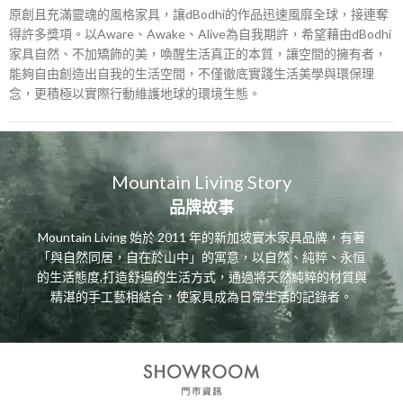
原創且充滿靈魂的風格家具，讓dBodhi的作品迅速風靡全球，接連奪
得許多獎項。以Aware、Awake、Alive為自我期許，希望藉由dBodhi
家具自然、不加矯飾的美，喚醒生活真正的本質，讓空間的擁有者，
能夠自由創造出自我的生活空間，不僅徹底實踐生活美學與環保理
念，更積極以實際行動維護地球的環境生態。
Mountain Living Story
品牌故事
Mountain Living 始於 2011 年的新加坡實木家具品牌，有著
「與自然同居，自在於山中」的寓意，以自然、純粹、永恒
的生活態度,打造舒遍的生活方式，通過將天然純粹的材質與
精湛的手工藝相結合，使家具成為日常生活的記錄者。