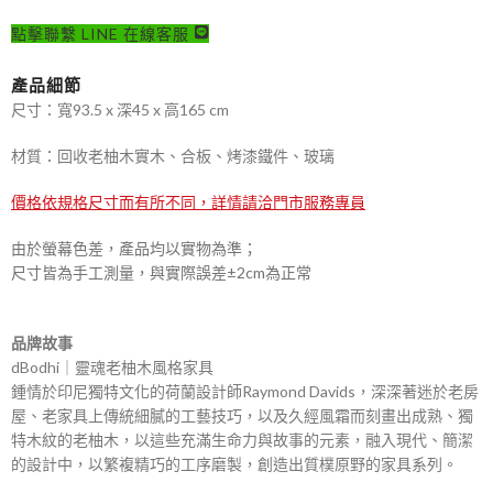
點擊聯繫 LINE 在線客服
產品細節
尺寸：寬93.5 x 深45 x 高165 cm
材質：回收老柚木實木、合板、烤漆鐵件、玻璃
價格依規格尺寸而有所不同，詳情請洽門市服務專員
由於螢幕色差，產品均以實物為準；
尺寸皆為手工測量，與實際誤差±2cm為正常
品牌故事
dBodhi｜靈魂老柚木風格家具
鍾情於印尼獨特文化的荷蘭設計師Raymond Davids，深深著迷於老房
屋、老家具上傳統細膩的工藝技巧，以及久經風霜而刻畫出成熟、獨
特木紋的老柚木，以這些充滿生命力與故事的元素，融入現代、簡潔
的設計中，以繁複精巧的工序磨製，創造出質樸原野的家具系列。