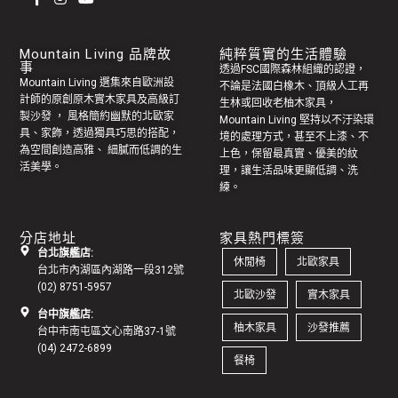
Mountain Living 品牌故
純粹質實的生活體驗
事
透過FSC國際森林組織的認證，
Mountain Living 選集來自歐洲設
不論是法國白橡木、頂級人工再
計師的原創
原木實木家具
及高級訂
生林或回收老
柚木家具
，
製
沙發
， 風格簡約幽默的
北歐家
Mountain Living 堅持以不汙染環
具
、家飾，透過獨具巧思的搭配，
境的處理方式，甚至不上漆、不
為空間創造高雅、 細膩而低調的生
上色，保留最真實、優美的紋
活美學。
理，讓生活品味更顯低調、洗
練。
分店地址
家具熱門標簽
台北旗艦店:
休閒椅
北歐家具
台北市內湖區內湖路一段312號
(02) 8751-5957
北歐沙發
實木家具
台中旗艦店:
柚木家具
沙發推薦
台中市南屯區文心南路37-1號
(04) 2472-6899
餐椅