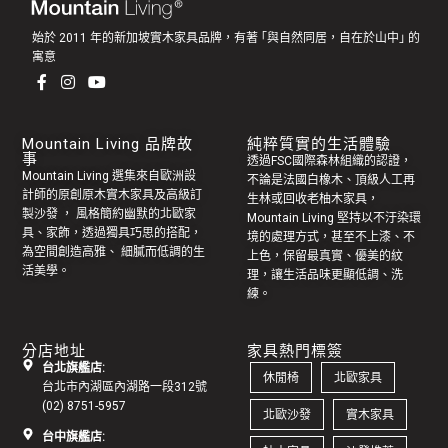
始於 2011 年的新加坡實木家具品牌，有著 ｢與自然同居，自在於山中｣ 的
寓意
Mountain Living 品牌故
純粹質實的生活體驗
事
透過FSC國際森林組織的認證，
Mountain Living 選集來自歐洲設
不論是法國白橡木、頂級人工再
計師的原創
原木實木家具
及高級訂
生林或回收老
柚木家具
，
製
沙發
， 風格簡約幽默的
北歐家
Mountain Living 堅持以不汙染環
具
、家飾，透過獨具巧思的搭配，
境的處理方式，甚至不上漆、不
為空間創造高雅、 細膩而低調的生
上色，保留最真實、優美的紋
活美學。
理，讓生活品味更顯低調、洗
練。
分店地址
家具熱門標簽
台北旗艦店:
休閒椅
北歐家具
台北市內湖區內湖路一段312號
(02) 8751-5957
北歐沙發
實木家具
台中旗艦店: