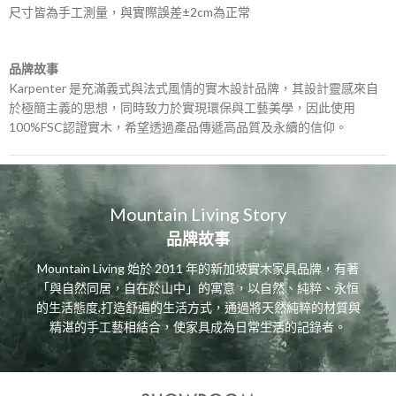
尺寸皆為手工測量，與實際誤差±2cm為正常
品牌故事
Karpenter 是充滿義式與法式風情的實木設計品牌，其設計靈感來自
於極簡主義的思想，同時致力於實現環保與工藝美學，因此使用
100%FSC認證實木，希望透過產品傳遞高品質及永續的信仰。
Mountain Living Story
品牌故事
Mountain Living 始於 2011 年的新加坡實木家具品牌，有著
「與自然同居，自在於山中」的寓意，以自然、純粹、永恒
的生活態度,打造舒遍的生活方式，通過將天然純粹的材質與
精湛的手工藝相結合，使家具成為日常生活的記錄者。