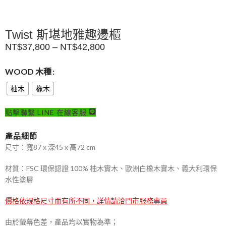
Twist 斯堪地雅趣邊櫃
NT$
37,800
–
NT$
42,800
WOOD 木種
柚木
橡木
點擊聯繫 LINE 在線客服
產品細節
尺寸：寬87 x 深45 x 高72 cm
材質：FSC 環保認證 100% 柚木實木、歐洲白橡木實木、義大利環保
水性塗層
價格依規格尺寸而有所不同，詳情請洽門市服務專員
由於螢幕色差，產品均以實物為準；