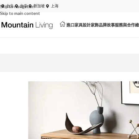
Skip to navigation
夏日特賣開跑！展品、絕版品最低 6 折起
台北
台中
新加坡
上海
Skip to main content
進口家具
設計家飾
品牌故事
服務與合作
維