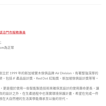
請洽門市服務專員
；
cm為正常
1999 年的新加坡實木傢俱品牌 Air Division，有著堅強深厚的
包括 iF 產品設計獎、Red Dot 紅點獎、新加坡傢俱設計獎等等。
每個製作流程，更是擅於使用一些智能製造技術來確保其設計的使用壽命更長，讓
良的設計之外，在生產過程中也落實環境保護計畫，希望在完成一件
根在大自然裡的生活美學能傳承至以後的世代。