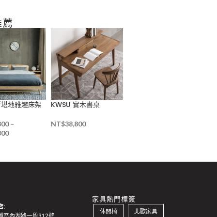
推薦
t 斯堪地雅趣床架
KWSU 實木書桌
800
–
NT$
38,800
800
家具熱門標簽
:
休閒椅
北歐家具
湖區內湖路一段312號