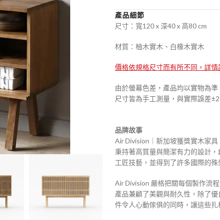
產品細節
尺寸：寬120 x 深40 x 高80 cm
材質：柚木實木、白橡木實木
價格依規格尺寸而有所不同，詳情
由於螢幕色差，產品均以實物為準
尺寸皆為手工測量，與實際誤差±2
品牌故事
Air Division｜新加坡獲獎實木家具
秉持著高質量與簡潔有力的設計，創立於 
工匠技藝，並得到了許多國際的殊榮，
Air Division 嚴格把關
產品兼顧了美觀與耐久性，除了優
件令人心動傢俱的同時，讓這些扎