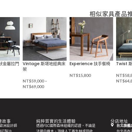
相似家具產品
網狀金屬拉門
Vintage 斯堪地經典床
Experience 扶手餐椅
Twis
架
NT$
15,800
NT$
58,
NT$
59,000
–
NT$
64,
NT$
69,000
 品牌故事
純粹質實的生活體驗
分店地址
集來自歐洲設計師
透過FSC國際森林組織的認證，不論是
台北旗艦店
級訂製
沙
法國白橡木、頂級人工再生林或回收
台北市內