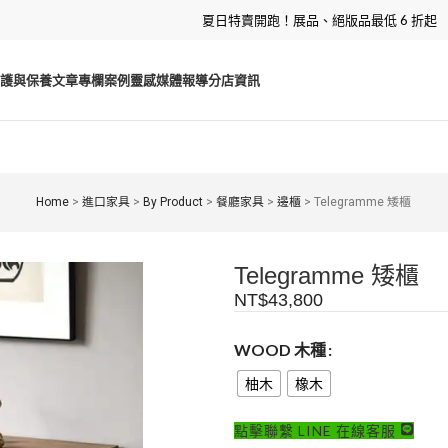
夏日特賣開跑！展品、絕版品最低 6 折起
護與保養
文章專欄
案例靈感
媒體報導
分店資訊
Home
>
進口家具
>
By Product
>
餐廳家具
>
邊櫃
>
Telegramme 矮櫃
Telegramme 矮櫃
NT$
43,800
WOOD 木種
柚木
橡木
點擊聯繫 LINE 在線客服