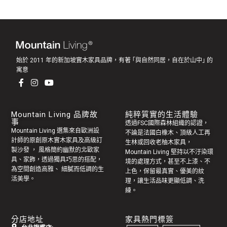
始於 2011 年的新加坡實木家具品牌，有著 ｢與自然同居，自在於山中｣ 的
寓意
Mountain Living 品牌故
純粹質實的生活體驗
事
透過FSC國際森林組織的認證，
Mountain Living 選集來自歐洲設
不論是法國白橡木、頂級人工再
計師的原創
原木實木家具
及高級訂
生林或回收老
柚木家具
，
製
沙發
， 風格簡約幽默的
北歐家
Mountain Living 堅持以不汙染環
具
、家飾，透過獨具巧思的搭配，
境的處理方式，甚至不上漆、不
為空間創造高雅、 細膩而低調的生
上色，保留最真實、優美的紋
活美學。
理，讓生活品味更顯低調、洗
練。
分店地址
家具熱門標簽