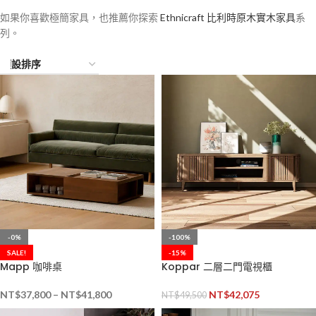
如果你喜歡極簡家具，也推薦你探索
Ethnicraft 比利時原木實木家具
系
列。
-0%
-100%
SALE!
-15%
Mapp 咖啡桌
Koppar 二層二門電視櫃
NT$
37,800
–
NT$
41,800
NT$
42,075
NT$
49,500