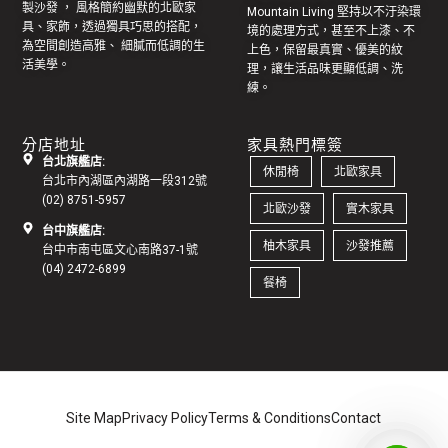
製
沙發
， 風格簡約幽默的
北歐家
Mountain Living 堅持以不汙染環
具
、家飾，透過獨具巧思的搭配，
境的處理方式，甚至不上漆、不
為空間創造高雅、 細膩而低調的生
上色，保留最真實、優美的紋
活美學。
理，讓生活品味更顯低調、洗
練。
分店地址
家具熱門標簽
台北旗艦店:
休閒椅
北歐家具
台北市內湖區內湖路一段312號
(02) 8751-5957
北歐沙發
實木家具
台中旗艦店:
柚木家具
沙發推薦
台中市南屯區文心南路37-1號
(04) 2472-6899
餐椅
Site Map
Privacy Policy
Terms & Conditions
Contact