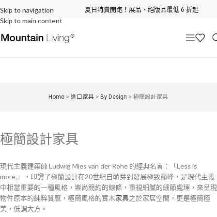
夏日特賣開跑！展品、絕版品最低 6 折起
Skip to navigation
Skip to main content
Home
>
進口家具
>
By Design
>
極簡設計家具
極簡設計家具
現代主義建築師 Ludwig Mies van der Rohe 的經典名言：「Less is
more.」，印證了極簡設計在20世紀自萌芽到發展極致巔峰，是現代主義
中相當重要的一種風格，崇尚簡約的線條，重視細膩的細節處理，來呈現
物件原本的純粹質感，極簡風格的實木
家具
之於家居空間，更是極簡極
美，低調大方。