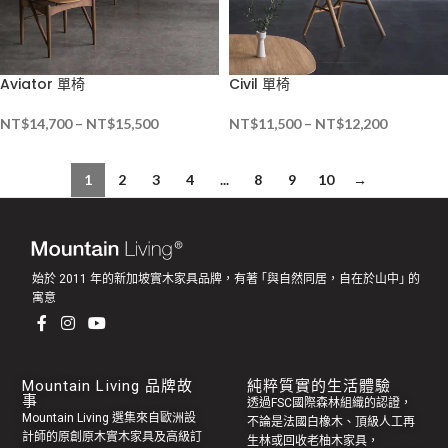
Aviator 單椅
Civil 單椅
NT$
14,700
–
NT$
15,500
NT$
11,500
–
NT$
12,200
1
2
3
4
...
8
9
10
→
始於 2011 年的新加坡實木家具品牌，有著 ｢與自然同居，自在於山中｣ 的
寓意
Mountain Living 品牌故
純粹質實的生活體驗
事
透過FSC國際森林組織的認證，
Mountain Living 選集來自歐洲設
不論是法國白橡木、頂級人工再
計師的原創
原木實木家具
及高級訂
生林或回收老
柚木家具
，