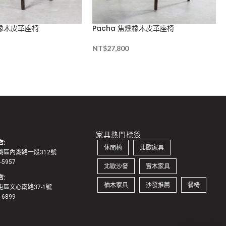
燻橡木皮革座椅
Pacha 焦燻橡木皮革座椅
NT$
27,800
家具熱門標簽
:
休閒椅
北歐家具
湖區內湖路一段312號
1-5957
北歐沙發
實木家具
:
柚木家具
沙發推薦
餐椅
區文心南路37-1號
2-6899