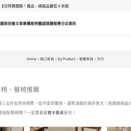
日特賣開跑！展品、絕版品最低 6 折起
護與保養
文章專欄
案例靈感
媒體報導
分店資訊
Home
>
進口家具
>
By Product
>
餐廳家具
>
餐椅
餐椅、餐椅推薦
請三五好友齊坐相聚，從作菜到饗食，凝聚溫暖的美好食光！挑選幾張設
桌搭配餐椅嗎？一定要看看
實木餐桌
系列！