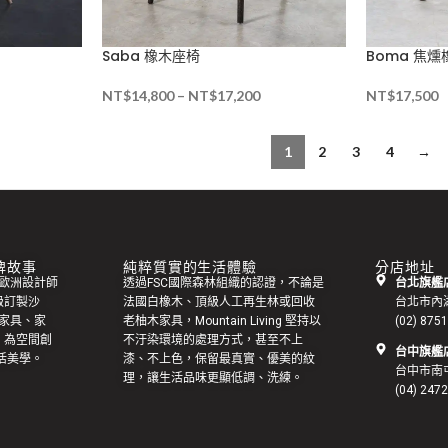
Saba 橡木座椅
Boma 焦
NT$
14,800
–
NT$
17,200
NT$
17,500
1
2
3
4
→
 品牌故事
純粹質實的生活體驗
分店地址
集來自歐洲設計師
透過FSC國際森林組織的認證，不論是
台北旗艦店
級訂製
沙
法國白橡木、頂級人工再生林或回收
台北市內
家具
、家
老
柚木家具
，Mountain Living 堅持以
(02) 875
，為空間創
不汙染環境的處理方式，甚至不上
台中旗艦店
活美學。
漆、不上色，保留最真實、優美的紋
台中市南屯
理，讓生活品味更顯低調、洗練。
(04) 247