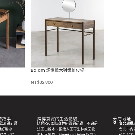
Balam 煙燻橡木對鏡梳妝桌
NT$
32,800
 品牌故事
純粹質實的生活體驗
分店地址
集來自歐洲設計師
透過FSC國際森林組織的認證，不論是
台北旗艦店
級訂製
沙
法國白橡木、頂級人工再生林或回收
台北市內