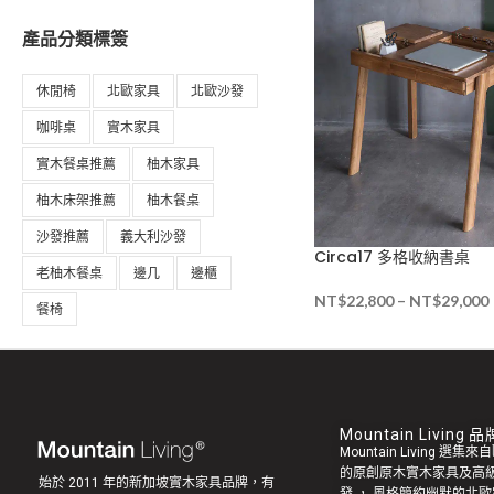
產品分類標簽
休閒椅
北歐家具
北歐沙發
咖啡桌
實木家具
實木餐桌推薦
柚木家具
柚木床架推薦
柚木餐桌
沙發推薦
義大利沙發
Circa17 多格收納書桌
老柚木餐桌
邊几
邊櫃
NT$
22,800
–
NT$
29,000
餐椅
Mountain Living
Mountain Living 選
的原創
原木實木家具
及高
始於 2011 年的新加坡實木家具品牌，有