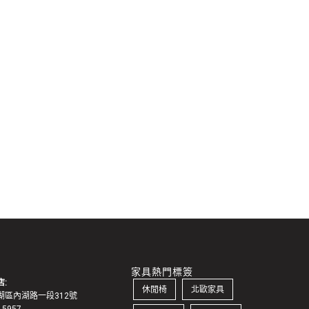
家具熱門標簽
:
休閒椅
北歐家具
湖區內湖路一段312號