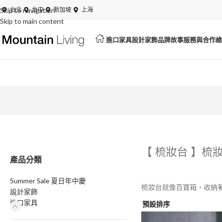
Skip to navigation
夏日特賣開跑！展品、絕版品最低 6 折起
台北
台中
新加坡
上海
Skip to main content
進口家具
設計家飾
品牌故事
服務與合作
維
【 梳妝台 】梳
產品分類
Summer Sale 夏日年中慶
梳妝台就像百寶箱，收納
設計家飾
進口家具