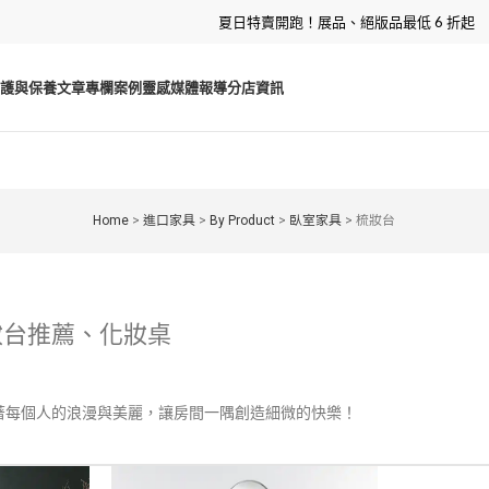
夏日特賣開跑！展品、絕版品最低 6 折起
護與保養
文章專欄
案例靈感
媒體報導
分店資訊
Home
>
進口家具
>
By Product
>
臥室家具
>
梳妝台
妝台推薦、化妝桌
著每個人的浪漫與美麗，讓房間一隅創造細微的快樂！