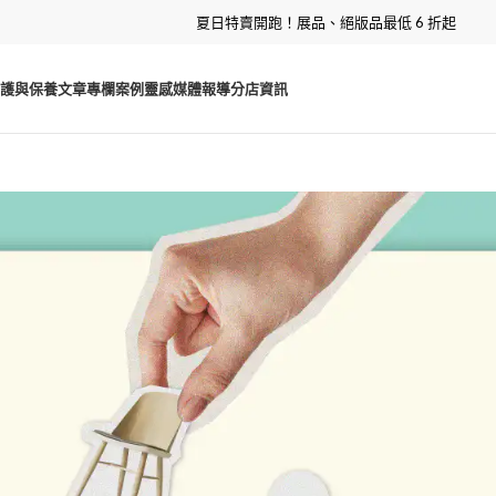
夏日特賣開跑！展品、絕版品最低 6 折起
護與保養
文章專欄
案例靈感
媒體報導
分店資訊