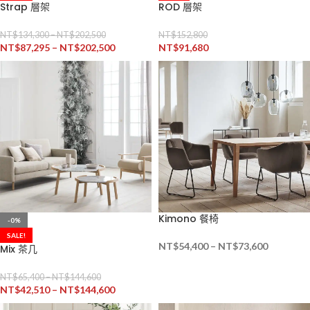
Strap 層架
ROD 層架
NT$
134,300
–
NT$
202,500
NT$
152,800
NT$
87,295
–
NT$
202,500
NT$
91,680
Kimono 餐椅
-0%
SALE!
NT$
54,400
–
NT$
73,600
Mix 茶几
NT$
65,400
–
NT$
144,600
NT$
42,510
–
NT$
144,600