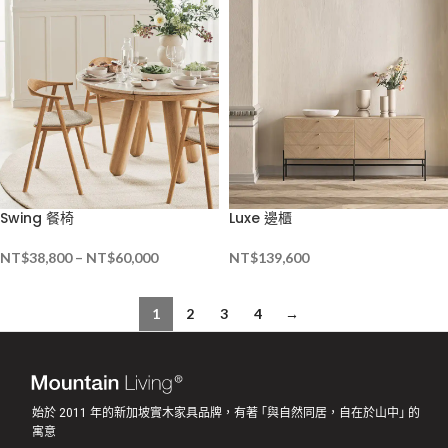
Swing 餐椅
Luxe 邊櫃
NT$
38,800
–
NT$
60,000
NT$
139,600
1
2
3
4
→
始於 2011 年的新加坡實木家具品牌，有著 ｢與自然同居，自在於山中｣ 的
寓意