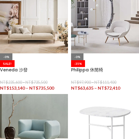
-0%
-0%
SALE!
-35%
Veneda 沙發
Philippa 休閒椅
NT$
235,600
–
NT$
735,500
NT$
97,900
–
NT$
111,400
NT$
153,140
–
NT$
735,500
NT$
63,635
–
NT$
72,410