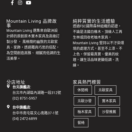
Mountain Living 品牌故
純粹質實的生活體驗
事
透過FSC國際森林組織的認證，
Mountain Living 選集來自歐洲設
不論是法國白橡木、頂級人工再
計師的原創
原木實木家具
及高級訂
生林或回收老
柚木家具
，
製
沙發
， 風格簡約幽默的
北歐家
Mountain Living 堅持以不汙染環
具
、家飾，透過獨具巧思的搭配，
境的處理方式，甚至不上漆、不
為空間創造高雅、 細膩而低調的生
上色，保留最真實、優美的紋
活美學。
理，讓生活品味更顯低調、洗
練。
分店地址
家具熱門標簽
台北旗艦店:
休閒椅
北歐家具
台北市內湖區內湖路一段312號
(02) 8751-5957
北歐沙發
實木家具
台中旗艦店:
柚木家具
沙發推薦
台中市南屯區文心南路37-1號
(04) 2472-6899
餐椅