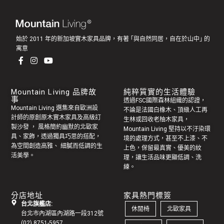
始於 2011 年的新加坡實木家具品牌，有著 ｢與自然同居，自在於山中｣ 的
寓意
Mountain Living 品牌故
純粹質實的生活體驗
事
透過FSC國際森林組織的認證，
Mountain Living 選集來自歐洲設
不論是法國白橡木、頂級人工再
計師的原創
原木實木家具
及高級訂
生林或回收老
柚木家具
，
製
沙發
， 風格簡約幽默的
北歐家
Mountain Living 堅持以不汙染環
具
、家飾，透過獨具巧思的搭配，
境的處理方式，甚至不上漆、不
為空間創造高雅、 細膩而低調的生
上色，保留最真實、優美的紋
活美學。
理，讓生活品味更顯低調、洗
練。
分店地址
家具熱門標簽
台北旗艦店:
休閒椅
北歐家具
台北市內湖區內湖路一段312號
(02) 8751-5957