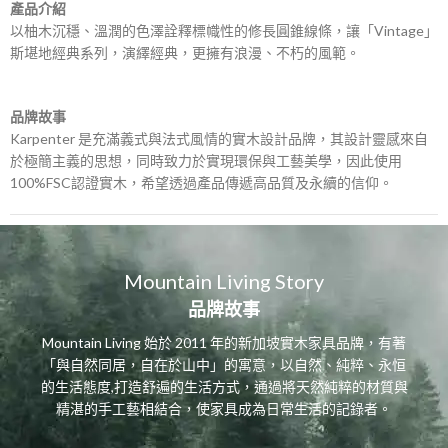
產品介紹
以柚木沉穩、溫潤的色澤詮釋標幟性的修長圓錐線條，讓「Vintage」
斯堪地經典系列，演繹經典，更擁有浪漫、不朽的風範。
品牌故事
Karpenter 是充滿義式與法式風情的實木設計品牌，其設計靈感來自
於極簡主義的思想，同時致力於實現環保與工藝美學，因此使用
100%FSC認證實木，希望透過產品傳遞高品質及永續的信仰。
Mountain Living Story
品牌故事
Mountain Living 始於 2011 年的新加坡實木家具品牌，有著
「與自然同居，自在於山中」的寓意，以自然、純粹、永恒
的生活態度,打造舒遍的生活方式，通過將天然純粹的材質與
精湛的手工藝相結合，使家具成為日常生活的記錄者。