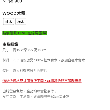
NT$
8,900
WOOD 木種
柚木
橡木
點擊聯繫 LINE 在線客服
產品細節
尺寸：寬45 x 深35 x 高45 cm
材質：FSC 環保認證 100% 柚木實木、歐洲白橡木實木
特色：義大利復古設計圓錐腳
價格依規格尺寸而有所不同，詳情請洽門市服務專員
由於螢幕色差，產品均以實物為準；
尺寸皆為手工測量，與實際誤差±2cm為正常