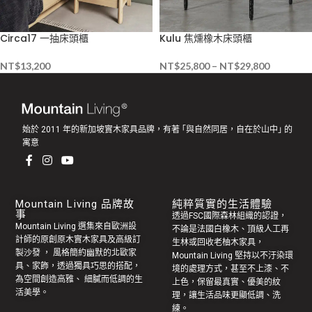
Circa17 一抽床頭櫃
Kulu 焦燻橡木床頭櫃
NT$
13,200
NT$
25,800
–
NT$
29,800
始於 2011 年的新加坡實木家具品牌，有著 ｢與自然同居，自在於山中｣ 的
寓意
Mountain Living 品牌故
純粹質實的生活體驗
事
透過FSC國際森林組織的認證，
Mountain Living 選集來自歐洲設
不論是法國白橡木、頂級人工再
計師的原創
原木實木家具
及高級訂
生林或回收老
柚木家具
，
製
沙發
， 風格簡約幽默的
北歐家
Mountain Living 堅持以不汙染環
具
、家飾，透過獨具巧思的搭配，
境的處理方式，甚至不上漆、不
為空間創造高雅、 細膩而低調的生
上色，保留最真實、優美的紋
活美學。
理，讓生活品味更顯低調、洗
練。