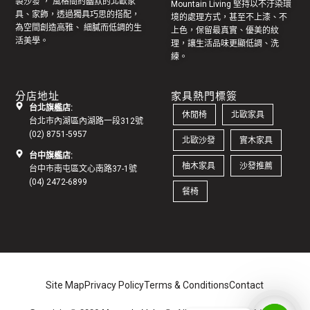
製
沙發
， 風格簡約幽默的
北歐家
Mountain Living 堅持以不汙染環
具
、家飾，透過獨具巧思的搭配，
境的處理方式，甚至不上漆、不
為空間創造高雅、 細膩而低調的生
上色，保留最真實、優美的紋
活美學。
理，讓生活品味更顯低調、洗
練。
分店地址
家具熱門標簽
台北旗艦店:
休閒椅
北歐家具
台北市內湖區內湖路一段312號
(02) 8751-5957
北歐沙發
實木家具
台中旗艦店:
柚木家具
沙發推薦
台中市南屯區文心南路37-1號
(04) 2472-6899
餐椅
Site Map
Privacy Policy
Terms & Conditions
Contact