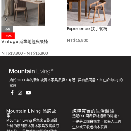
Experience 扶手餐椅
-0%
-40%
NT$
15,800
Vintage 斯堪地經典餐椅
NT$
13,800
–
NT$
15,800
始於 2011 年的新加坡實木家具品牌，有著 ｢與自然同居，自在於山中｣ 的
寓意
Mountain Living 品牌故
純粹質實的生活體驗
事
透過FSC國際森林組織的認證，
Mountain Living 選集來自歐洲設
不論是法國白橡木、頂級人工再
計師的原創
原木實木家具
及高級訂
生林或回收老
柚木家具
，