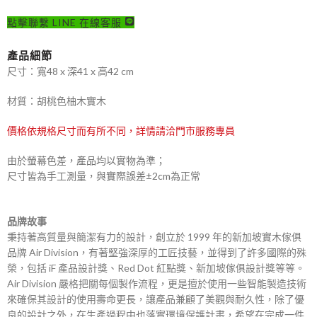
點擊聯繫 LINE 在線客服
產品細節
尺寸：寬48 x 深41 x 高42 cm
材質：胡桃色柚木實木
價格依規格尺寸而有所不同，詳情請洽門市服務專員
由於螢幕色差，產品均以實物為準；
尺寸皆為手工測量，與實際誤差±2cm為正常
品牌故事
秉持著高質量與簡潔有力的設計，創立於 1999 年的新加坡實木傢俱
品牌 Air Division，有著堅強深厚的工匠技藝，並得到了許多國際的殊
榮，包括 iF 產品設計獎、Red Dot 紅點獎、新加坡傢俱設計獎等等。
Air Division 嚴格把關每個製作流程，更是擅於使用一些智能製造技術
來確保其設計的使用壽命更長，讓產品兼顧了美觀與耐久性，除了優
良的設計之外，在生產過程中也落實環境保護計畫，希望在完成一件