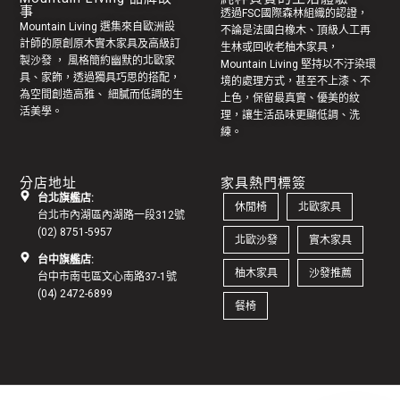
事
透過FSC國際森林組織的認證，
Mountain Living 選集來自歐洲設
不論是法國白橡木、頂級人工再
計師的原創
原木實木家具
及高級訂
生林或回收老
柚木家具
，
製
沙發
， 風格簡約幽默的
北歐家
Mountain Living 堅持以不汙染環
具
、家飾，透過獨具巧思的搭配，
境的處理方式，甚至不上漆、不
為空間創造高雅、 細膩而低調的生
上色，保留最真實、優美的紋
活美學。
理，讓生活品味更顯低調、洗
練。
分店地址
家具熱門標簽
台北旗艦店:
休閒椅
北歐家具
台北市內湖區內湖路一段312號
(02) 8751-5957
北歐沙發
實木家具
台中旗艦店:
柚木家具
沙發推薦
台中市南屯區文心南路37-1號
(04) 2472-6899
餐椅