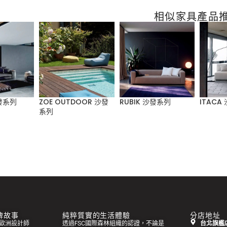
相似家具產品
沙發系列
ZOE OUTDOOR 沙發
RUBIK 沙發系列
ITACA
系列
 品牌故事
純粹質實的生活體驗
分店地址
集來自歐洲設計師
透過FSC國際森林組織的認證，不論是
台北旗艦店