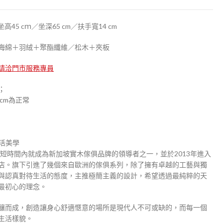
m／坐高45 cｍ／坐深65 cm／扶手寬14 cm
度海綿＋羽絨＋聚酯纖維／松木＋夾板
請洽門市服務專員
；
cm為正常
新生活美學
ing ，在短時間內就成為新加坡實木傢俱品牌的領導者之一，並於2013年進入
店。旗下引進了幾個來自歐洲的傢俱系列，除了擁有卓越的工藝與獨
與認真對待生活的態度，主推極簡主義的設計，希望透過最純粹的天
最初心的理念。
釀而成，創造讓身心舒適愜意的場所是現代人不可或缺的，而每一個
生活樣貌。