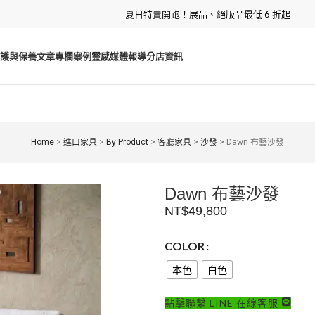
夏日特賣開跑！展品、絕版品最低 6 折起
護與保養
文章專欄
案例靈感
媒體報導
分店資訊
Home
>
進口家具
>
By Product
>
客廳家具
>
沙發
>
Dawn 布藝沙發
Dawn 布藝沙發
NT$
49,800
COLOR
本色
白色
點擊聯繫 LINE 在線客服