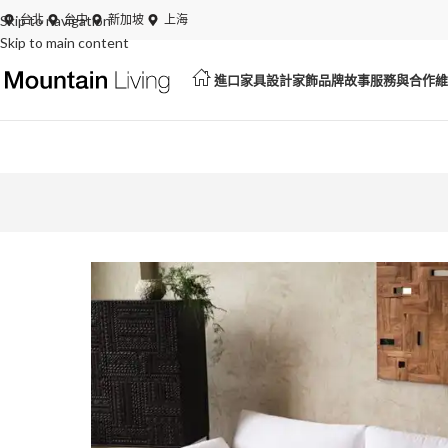
Skip to navigation
夏日特賣開跑！展品、絕版品最低 6 折起
台北
台中
新加坡
上海
Skip to main content
進口家具
設計家飾
品牌故事
服務與合作
維