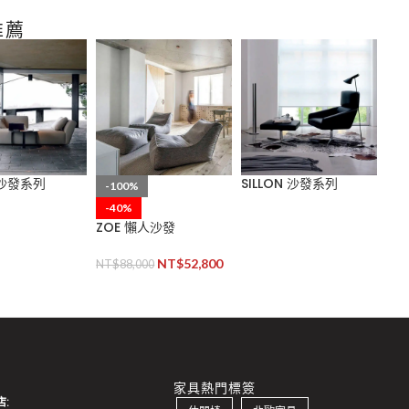
推薦
 沙發系列
SILLON 沙發系列
PA
-100%
-40%
ZOE 懶人沙發
NT$
52,800
NT$
88,000
家具熱門標簽
: