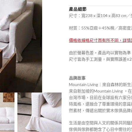
產品細節
尺寸：寬238 x 深104 x 高83 c
材質：55%亞麻＋45%棉／高密
價格依規格尺寸而有所不同，詳情
由於螢幕色差，產品均以實物為準
尺寸皆為手工測量，與實際誤差±2
品牌故事
Mountain Living｜來自森林的
來自新加坡的Mountain Liv
台灣市場，目前在全球設有六家分
特風格，還融合了尊重環境的意識
然素材，傳遞出關於實木傢俱品牌
生活是由空間與人文的關係共同醞
傢俱與傢飾都飽含了心目中嚮往的