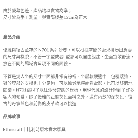
由於螢幕色差，產品均以實物為準；
尺寸皆為手工測量，與實際誤差±2cm為正常
產品介紹
優雅與復古並存的 N701 系列沙發，可以根據空間的需求拼湊出想要
的尺寸與樣貌，不管一字型或者L型都可以自由組建，坐面寬敞舒適，
放在不同的場域會呈現不同的面貌。
不管是幾人坐的尺寸坐面都非常有餘裕，坐感軟硬適中，包覆感強，
對於腰部的支撐也十分足夠，可以慵懶地橫躺看電影，也可以舒適地
閱讀。N701跳脫了以往沙發常態的模樣，用現代感的設計得到了許多
客人的傾愛，除了優雅的亞麻灰色面料之外，還有內斂的深灰色、復
古的丹寧藍色和前衛的皮革款可以挑選。
品牌故事
Ethnicraft｜比利時原木實木家具