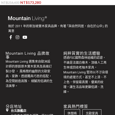
NT$
173,280
NT$
216,600
始於 2011 年的新加坡實木家具品牌，有著 ｢與自然同居，自在於山中｣ 的
寓意
Mountain Living 品牌故
純粹質實的生活體驗
事
透過FSC國際森林組織的認證，
Mountain Living 選集來自歐洲設
不論是法國白橡木、頂級人工再
計師的原創
原木實木家具
及高級訂
生林或回收老
柚木家具
，
製
沙發
， 風格簡約幽默的
北歐家
Mountain Living 堅持以不汙染環
具
、家飾，透過獨具巧思的搭配，
境的處理方式，甚至不上漆、不
為空間創造高雅、 細膩而低調的生
上色，保留最真實、優美的紋
活美學。
理，讓生活品味更顯低調、洗
練。
分店地址
家具熱門標簽
台北旗艦店:
休閒椅
北歐家具