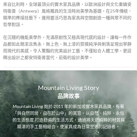
來自比利時，全球最頂尖的實木家具品牌，以歐洲設計與文化重鎮安
特衛普（Antwerp）風格獨具的生活時尚美學為基礎，在25年傳統、
精準的榫接技藝下，運用靈活巧思為家具與空間創造一種與眾不同的
哲學對話。
在沉穩的機能美學外，充滿原創性又極具現代感的設計，讓每一件作
品都如此簡潔且雋永，無上色、無上漆的質樸純淨與俐落呈現出寧靜
而現代的美感，令人驚豔的完美設計工藝，不僅貼合人體工學，更詮
釋出設計之都安特衛普當代、前衛的設計美學。
Mountain Living Story
品牌故事
Mountain Living 始於 2011 年的新加坡實木家具品牌，有著
「與自然同居，自在於山中」的寓意，以自然、純粹、永恒
的生活態度,打造舒遍的生活方式，通過將天然純粹的材質與
精湛的手工藝相結合，使家具成為日常生活的記錄者。