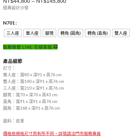
NT$
44,800
–
NT$
145,800
經典設計沙發
N701
三人座
單人座
腳凳
轉角 (圓角)
轉角 (直角)
雙人座
點擊聯繫 LINE 在線客服
產品細節
尺寸：
單人座：寬80 x 深91 x 高76 cm
雙人座：寬140 x 深91 x 高76 cm
三人座：寬210 x 深91 x 高76 cm
腳凳：寬70 x 深70 x 高43 cm
直角：寬91 x 深91 x 高76 cm
圓角：寬168 x 深91 x 高76 cm
面料：皮革
價格依規格尺寸而有所不同，詳情請洽門市服務專員