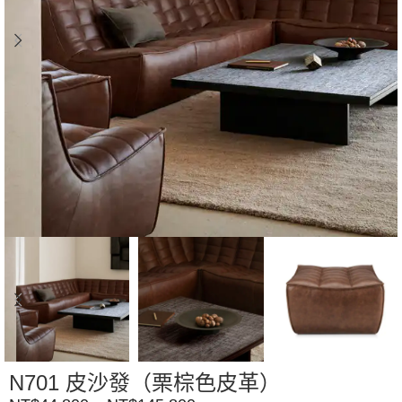
N701 皮沙發（栗棕色皮革）