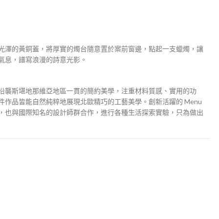
光澤的黃銅蓋，將厚實的燭台隨意置於案前窗邊，點起一支蠟燭，讓
氣息，譜寫浪漫的詩意光影。
 ，沿襲斯堪地那維亞地區一貫的簡約美學，注重材料質感、實用的功
作品皆能自然純粹地展現北歐精巧的工藝美學。創新活躍的 Menu
，也與國際知名的設計師群合作，進行各種生活探索實驗，只為做出