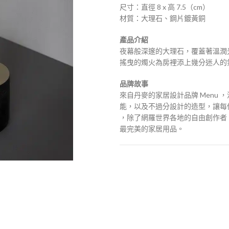
尺寸：直徑 8 x 高 7.5（cm）
材質：大理石、鋼片鍍黃銅
產品介紹
夜幕般深邃的大理石，覆蓋著溫潤
搖曳的燭火為房裡添上幾分迷人的
品牌故事
來自丹麥的家居設計品牌 Menu
能，以及不過分設計的造型，讓每件
，除了網羅世界各地的自由創作者
最完美的家居用品。