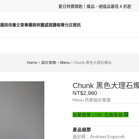
夏日特賣開跑！展品、絕版品最低 6 折起
護與保養
文章專欄
案例靈感
媒體報導
分店資訊
Home
>
設計家飾
>
Menu
>
Chunk 黑色大理石燭台
Chunk 黑色大理石
NT$
2,980
Menu 丹麥設計家居
點擊聯繫 LINE 在線客服
產品細節
設計師：Andreas Engesvik