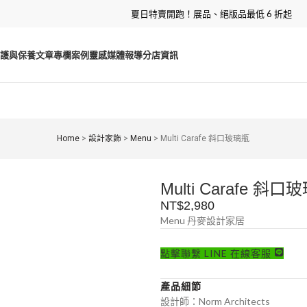
夏日特賣開跑！展品、絕版品最低 6 折起
護與保養
文章專欄
案例靈感
媒體報導
分店資訊
Home
>
設計家飾
>
Menu
>
Multi Carafe 斜口玻璃瓶
Multi Carafe 斜口
NT$
2,980
Menu 丹麥設計家居
點擊聯繫 LINE 在線客服
產品細節
設計師：Norm Architects