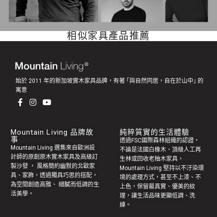
相似家具產品推薦
始於 2011 年的新加坡實木家具品牌，有著 ｢與自然同居，自在於山中｣ 的
寓意
Mountain Living 品牌故
純粹質實的生活體驗
事
透過FSC國際森林組織的認證，
Mountain Living 選集來自歐洲設
不論是法國白橡木、頂級人工再
計師的原創
原木實木家具
及高級訂
生林或回收老
柚木家具
，
製
沙發
， 風格簡約幽默的
北歐家
Mountain Living 堅持以不汙染環
具
、家飾，透過獨具巧思的搭配，
境的處理方式，甚至不上漆、不
為空間創造高雅、 細膩而低調的生
上色，保留最真實、優美的紋
活美學。
理，讓生活品味更顯低調、洗
練。