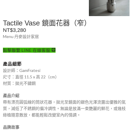
Tactile Vase 鏡面花器（窄）
NT$
3,280
Menu 丹麥設計家居
點擊聯繫 LINE 在線客服
產品細節
設計師：GamFratesi
尺寸：直徑 11.5 x 高 22（cm）
材質：拋光不鏽鋼
產品介紹
帶有漂亮圓弧線的筒狀花器，拋光至鏡面的銀色光澤流露出優雅的氣
質，減低了不銹鋼的偏冷調性。無論是放滿一束艷麗的鮮花，或幾枝
綠植隨意散放，都能輕鬆改變室內的情調。
品牌故事