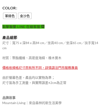
COLOR
軍綠色
金沙色
點擊聯繫 LINE 在線客服
產品細節
尺寸：寬75 x 深84 x 高84 cm／坐高40 cm／坐深65 cm／扶手寬14
cm
材質：聚酯纖維、高密度海綿、橡木實木
價格依規格尺寸而有所不同，詳情請洽門市服務專員
由於螢幕色差，產品均以實物為準；
尺寸皆為手工測量，與實際誤差±2cm為正常
品牌故事
Mountain Living｜來自森林的新生活美學