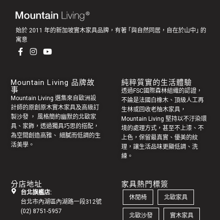
始於 2011 年的新加坡實木家具品牌，有著 ｢與自然同居，自在於山中｣ 的
寓意
Mountain Living 品牌故
純粹質實的生活體驗
事
透過FSC國際森林組織的認證，
Mountain Living 選集來自歐洲設
不論是法國白橡木、頂級人工再
計師的原創
原木實木家具
及高級訂
生林或回收老
柚木家具
，
製
沙發
， 風格簡約幽默的
北歐家
Mountain Living 堅持以不汙染環
具
、家飾，透過獨具巧思的搭配，
境的處理方式，甚至不上漆、不
為空間創造高雅、 細膩而低調的生
上色，保留最真實、優美的紋
活美學。
理，讓生活品味更顯低調、洗
練。
分店地址
家具熱門標簽
台北旗艦店:
休閒椅
北歐家具
台北市內湖區內湖路一段312號
(02) 8751-5957
北歐沙發
實木家具