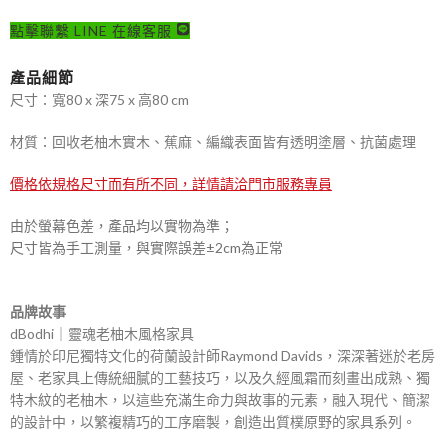
點擊聯繫 LINE 在線客服
產品細節
尺寸：寬80 x 深75 x 高80 cm
材質：回收老柚木實木、蕉麻、編織表面皆有透明塗層、抗菌處理
價格依規格尺寸而有所不同，詳情請洽門市服務專員
由於螢幕色差，產品均以實物為準；
尺寸皆為手工測量，與實際誤差±2cm為正常
品牌故事
dBodhi｜靈魂老柚木風格家具
鍾情於印尼獨特文化的荷蘭設計師Raymond Davids，深深著迷於老房
屋、老家具上傳統細膩的工藝技巧，以及久經風霜而刻畫出成熟、獨
特木紋的老柚木，以這些充滿生命力與故事的元素，融入現代、簡潔
的設計中，以繁複精巧的工序磨製，創造出質樸原野的家具系列。