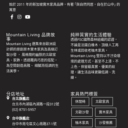
始於 2011 年的新加坡實木家具品牌，有著 ｢與自然同居，自在於山中｣ 的
寓意
Mountain Living 品牌故
純粹質實的生活體驗
事
透過FSC國際森林組織的認證，
Mountain Living 選集來自歐洲設
不論是法國白橡木、頂級人工再
計師的原創
原木實木家具
及高級訂
生林或回收老
柚木家具
，
製
沙發
， 風格簡約幽默的
北歐家
Mountain Living 堅持以不汙染環
具
、家飾，透過獨具巧思的搭配，
境的處理方式，甚至不上漆、不
為空間創造高雅、 細膩而低調的生
上色，保留最真實、優美的紋
活美學。
理，讓生活品味更顯低調、洗
練。
分店地址
家具熱門標簽
台北旗艦店:
休閒椅
北歐家具
台北市內湖區內湖路一段312號
(02) 8751-5957
北歐沙發
實木家具
台中旗艦店:
柚木家具
沙發推薦
台中市南屯區文心南路37-1號