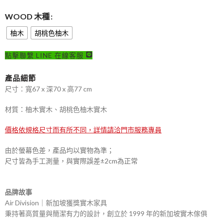
WOOD 木種
柚木
胡桃色柚木
點擊聯繫 LINE 在線客服
產品細節
尺寸：寬67 x 深70 x 高77 cm
材質：柚木實木、胡桃色柚木實木
價格依規格尺寸而有所不同，詳情請洽門市服務專員
由於螢幕色差，產品均以實物為準；
尺寸皆為手工測量，與實際誤差±2cm為正常
品牌故事
Air Division｜新加坡獲獎實木家具
秉持著高質量與簡潔有力的設計，創立於 1999 年的新加坡實木傢俱