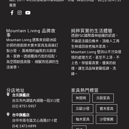
始於 2011 年的新加坡實木家具品牌，有著 ｢與自然同居，自在於山中｣ 的
寓意
Mountain Living 品牌故
純粹質實的生活體驗
事
透過FSC國際森林組織的認證，
Mountain Living 選集來自歐洲設
不論是法國白橡木、頂級人工再
計師的原創
原木實木家具
及高級訂
生林或回收老
柚木家具
，
製
沙發
， 風格簡約幽默的
北歐家
Mountain Living 堅持以不汙染環
具
、家飾，透過獨具巧思的搭配，
境的處理方式，甚至不上漆、不
為空間創造高雅、 細膩而低調的生
上色，保留最真實、優美的紋
活美學。
理，讓生活品味更顯低調、洗
練。
分店地址
家具熱門標簽
台北旗艦店:
休閒椅
北歐家具
台北市內湖區內湖路一段312號
(02) 8751-5957
北歐沙發
實木家具
台中旗艦店:
柚木家具
沙發推薦
台中市南屯區文心南路37-1號
(04) 2472-6899