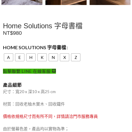
Home Solutions 字母書檔
NT$
980
HOME SOLUTIONS 字母書檔
A
E
H
K
N
X
Z
點擊聯繫 LINE 在線客服
產品細節
尺寸：寬20 x 深10 x 高25 cm
材質：回收老柚木實木、回收鐵件
價格依規格尺寸而有所不同，詳情請洽門市服務專員
由於螢幕色差，產品均以實物為準；