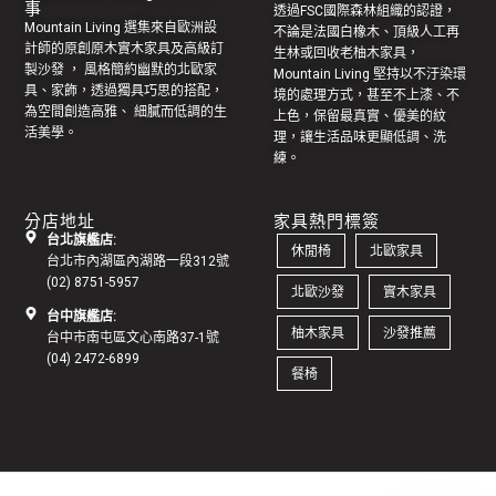
事
透過FSC國際森林組織的認證，
Mountain Living 選集來自歐洲設
不論是法國白橡木、頂級人工再
計師的原創
原木實木家具
及高級訂
生林或回收老
柚木家具
，
製
沙發
， 風格簡約幽默的
北歐家
Mountain Living 堅持以不汙染環
具
、家飾，透過獨具巧思的搭配，
境的處理方式，甚至不上漆、不
為空間創造高雅、 細膩而低調的生
上色，保留最真實、優美的紋
活美學。
理，讓生活品味更顯低調、洗
練。
分店地址
家具熱門標簽
台北旗艦店:
休閒椅
北歐家具
台北市內湖區內湖路一段312號
(02) 8751-5957
北歐沙發
實木家具
台中旗艦店:
柚木家具
沙發推薦
台中市南屯區文心南路37-1號
(04) 2472-6899
餐椅