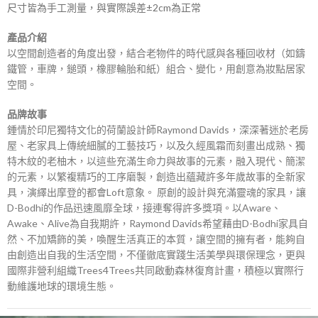
尺寸皆為手工測量，與實際誤差±2cm為正常
產品介紹
以空間創造者的角度出發，結合老物件的時代感與各種回收材（如鑄
鐵管，車牌，鎚頭，橡膠輪胎和紙）組合、變化，用創意為妝點居家
空間。
品牌故事
鍾情於印尼獨特文化的荷蘭設計師Raymond Davids，深深著迷於老房
屋、老家具上傳統細膩的工藝技巧，以及久經風霜而刻畫出成熟、獨
特木紋的老柚木，以這些充滿生命力與故事的元素，融入現代、簡潔
的元素，以繁複精巧的工序磨製，創造出蘊藏許多年歲故事的全新家
具，演繹出摩登的都會Loft意象。 原創的設計與充滿靈魂的家具，讓
D-Bodhi的作品迅速風靡全球，接連奪得許多獎項。以Aware、
Awake、Alive為自我期許，Raymond Davids希望藉由D-Bodhi家具自
然、不加矯飾的美，喚醒生活真正的本質，讓空間的擁有者，能夠自
由創造出自我的生活空間，不僅徹底實踐生活美學與環保理念，更與
國際非營利組織Trees4Trees共同啟動森林復育計畫，積極以實際行
動維護地球的環境生態。