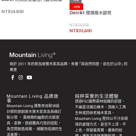
-40%
NT$
54,800
Distrikt 煙燻橡木腳凳
NT$
56,000
NT$
33,600
始於 2011 年的新加坡實木家具品牌，有著 ｢與自然同居，自在於山中｣ 的
寓意
Mountain Living 品牌故
純粹質實的生活體驗
事
透過FSC國際森林組織的認證，
Mountain Living 選集來自歐洲設
不論是法國白橡木、頂級人工再
計師的原創
原木實木家具
及高級訂
生林或回收老
柚木家具
，
製
沙發
， 風格簡約幽默的
北歐家
Mountain Living 堅持以不汙染環
具
、家飾，透過獨具巧思的搭配，
境的處理方式，甚至不上漆、不
為空間創造高雅、 細膩而低調的生
上色，保留最真實、優美的紋
活美學。