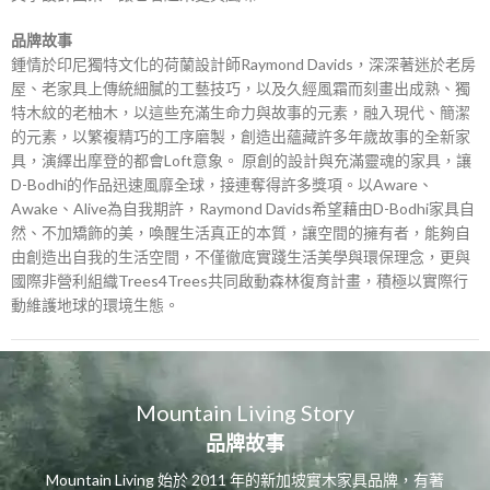
品牌故事
鍾情於印尼獨特文化的荷蘭設計師Raymond Davids，深深著迷於老房
屋、老家具上傳統細膩的工藝技巧，以及久經風霜而刻畫出成熟、獨
特木紋的老柚木，以這些充滿生命力與故事的元素，融入現代、簡潔
的元素，以繁複精巧的工序磨製，創造出蘊藏許多年歲故事的全新家
具，演繹出摩登的都會Loft意象。 原創的設計與充滿靈魂的家具，讓
D-Bodhi的作品迅速風靡全球，接連奪得許多獎項。以Aware、
Awake、Alive為自我期許，Raymond Davids希望藉由D-Bodhi家具自
然、不加矯飾的美，喚醒生活真正的本質，讓空間的擁有者，能夠自
由創造出自我的生活空間，不僅徹底實踐生活美學與環保理念，更與
國際非營利組織Trees4Trees共同啟動森林復育計畫，積極以實際行
動維護地球的環境生態。
Mountain Living Story
品牌故事
Mountain Living 始於 2011 年的新加坡實木家具品牌，有著