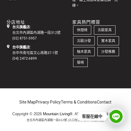
理，讓生活品味更顯低調、洗
練。
分店地址
家具熱門標簽
台北旗艦店:
休閒椅
北歐家具
台北市內湖區內湖路一段312號
(02) 8751-5957
北歐沙發
實木家具
台中旗艦店:
柚木家具
沙發推薦
台中市南屯區文心南路37-1號
(04) 2472-6899
餐椅
Site Map
Privacy Policy
Terms & Conditions
Contact
Copyright © 2026
Mountain Living®
. All Rights Reserved /
地址:
客服在線中
台北市內湖區內湖路一段312號 (入口在洲子街116號正對面)