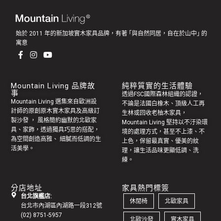
始於 2011 年的新加坡實木家具品牌，有著 ｢與自然同居，自在於山中｣ 的
寓意
Mountain Living 品牌故
純粹質實的生活體驗
事
透過FSC國際森林組織的認證，
Mountain Living 選集來自歐洲設
不論是法國白橡木、頂級人工再
計師的原創
原木實木家具
及高級訂
生林或回收老
柚木家具
，
製
沙發
， 風格簡約幽默的
北歐家
Mountain Living 堅持以不汙染環
具
、家飾，透過獨具巧思的搭配，
境的處理方式，甚至不上漆、不
為空間創造高雅、 細膩而低調的生
上色，保留最真實、優美的紋
活美學。
理，讓生活品味更顯低調、洗
練。
分店地址
家具熱門標簽
台北旗艦店:
休閒椅
北歐家具
台北市內湖區內湖路一段312號
(02) 8751-5957
北歐沙發
實木家具