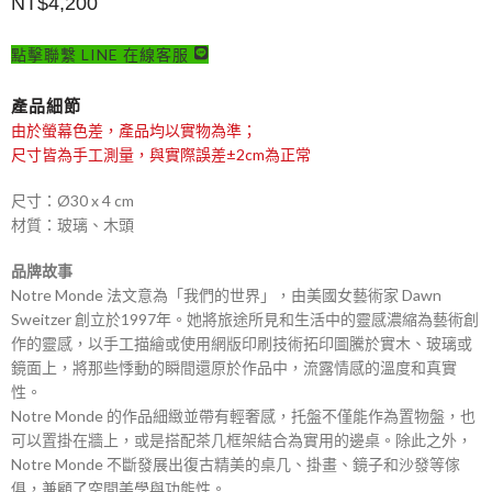
NT$
4,200
點擊聯繫 LINE 在線客服
產品細節
由於螢幕色差，產品均以實物為準；
尺寸皆為手工測量，與實際誤差±2cm為正常
尺寸：Ø30 x 4 cm
材質：玻璃、木頭
品牌故事
Notre Monde 法文意為「我們的世界」，由美國女藝術家 Dawn
Sweitzer 創立於1997年。她將旅途所見和生活中的靈感濃縮為藝術創
作的靈感，以手工描繪或使用網版印刷技術拓印圖騰於實木、玻璃或
鏡面上，將那些悸動的瞬間還原於作品中，流露情感的溫度和真實
性。
Notre Monde 的作品細緻並帶有輕奢感，托盤不僅能作為置物盤，也
可以置掛在牆上，或是搭配茶几框架結合為實用的邊桌。除此之外，
Notre Monde 不斷發展出復古精美的桌几、掛畫、鏡子和沙發等傢
俱，兼顧了空間美學與功能性。