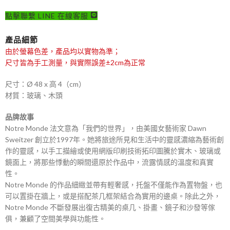
點擊聯繫 LINE 在線客服
產品細節
由於螢幕色差，產品均以實物為準；
尺寸皆為手工測量，與實際誤差±2cm為正常
尺寸：Ø 48 x 高 4（cm）
材質：玻璃、木頭
品牌故事
Notre Monde 法文意為「我們的世界」，由美國女藝術家 Dawn
Sweitzer 創立於1997年。她將旅途所見和生活中的靈感濃縮為藝術創
作的靈感，以手工描繪或使用網版印刷技術拓印圖騰於實木、玻璃或
鏡面上，將那些悸動的瞬間還原於作品中，流露情感的溫度和真實
性。
Notre Monde 的作品細緻並帶有輕奢感，托盤不僅能作為置物盤，也
可以置掛在牆上，或是搭配茶几框架結合為實用的邊桌。除此之外，
Notre Monde 不斷發展出復古精美的桌几、掛畫、鏡子和沙發等傢
俱，兼顧了空間美學與功能性。