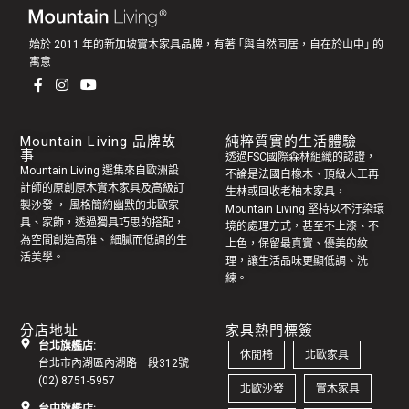
始於 2011 年的新加坡實木家具品牌，有著 ｢與自然同居，自在於山中｣ 的
寓意
Mountain Living 品牌故
純粹質實的生活體驗
事
透過FSC國際森林組織的認證，
Mountain Living 選集來自歐洲設
不論是法國白橡木、頂級人工再
計師的原創
原木實木家具
及高級訂
生林或回收老
柚木家具
，
製
沙發
， 風格簡約幽默的
北歐家
Mountain Living 堅持以不汙染環
具
、家飾，透過獨具巧思的搭配，
境的處理方式，甚至不上漆、不
為空間創造高雅、 細膩而低調的生
上色，保留最真實、優美的紋
活美學。
理，讓生活品味更顯低調、洗
練。
分店地址
家具熱門標簽
台北旗艦店:
休閒椅
北歐家具
台北市內湖區內湖路一段312號
(02) 8751-5957
北歐沙發
實木家具