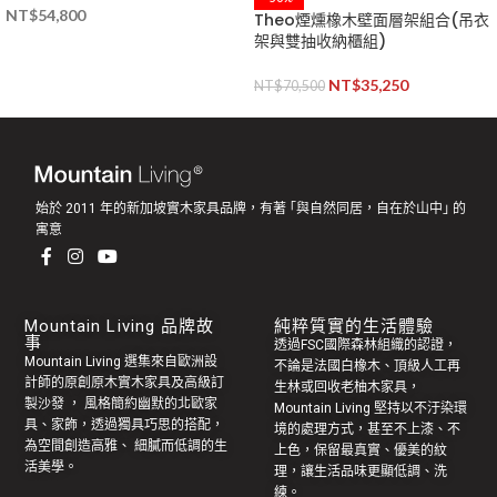
NT$
54,800
Theo煙燻橡木壁面層架組合(吊衣
架與雙抽收納櫃組)
NT$
35,250
NT$
70,500
始於 2011 年的新加坡實木家具品牌，有著 ｢與自然同居，自在於山中｣ 的
寓意
Mountain Living 品牌故
純粹質實的生活體驗
事
透過FSC國際森林組織的認證，
Mountain Living 選集來自歐洲設
不論是法國白橡木、頂級人工再
計師的原創
原木實木家具
及高級訂
生林或回收老
柚木家具
，
製
沙發
， 風格簡約幽默的
北歐家
Mountain Living 堅持以不汙染環
具
、家飾，透過獨具巧思的搭配，
境的處理方式，甚至不上漆、不
為空間創造高雅、 細膩而低調的生
上色，保留最真實、優美的紋
活美學。
理，讓生活品味更顯低調、洗
練。