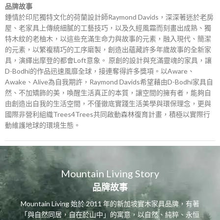
品牌故事
鍾情於印尼獨特文化的荷蘭設計師Raymond Davids，深深著迷於老房
屋、老家具上傳統細膩的工藝技巧，以及久經風霜而刻畫出成熟、獨
特木紋的老柚木，以這些充滿生命力與故事的元素，融入現代、簡潔
的元素，以繁複精巧的工序磨製，創造出蘊藏許多年歲故事的全新家
具，演繹出摩登的都會Loft意象。 原創的設計與充滿靈魂的家具，讓
D-Bodhi的作品迅速風靡全球，接連奪得許多獎項。以Aware、
Awake、Alive為自我期許，Raymond Davids希望藉由D-Bodhi家具自
然、不加矯飾的美，喚醒生活真正的本質，讓空間的擁有者，能夠自
由創造出自我的生活空間，不僅徹底實踐生活美學與環保理念，更與
國際非營利組織Trees4Trees共同啟動森林復育計畫，積極以實際行
動維護地球的環境生態。
Mountain Living Story
品牌故事
Mountain Living 始於 2011 年的新加坡實木家具品牌，有著
「與自然同居，自在於山中」的寓意，以自然、純粹、永恒