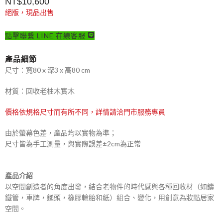
NT$
10,600
絕版，現品出售
點擊聯繫 LINE 在線客服
產品細節
尺寸：寬80 x 深3 x 高80 cm
材質：回收老柚木實木
價格依規格尺寸而有所不同，詳情請洽門市服務專員
由於螢幕色差，產品均以實物為準；
尺寸皆為手工測量，與實際誤差±2cm為正常
產品介紹
以空間創造者的角度出發，結合老物件的時代感與各種回收材（如鑄
鐵管，車牌，鎚頭，橡膠輪胎和紙）組合、變化，用創意為妝點居家
空間。