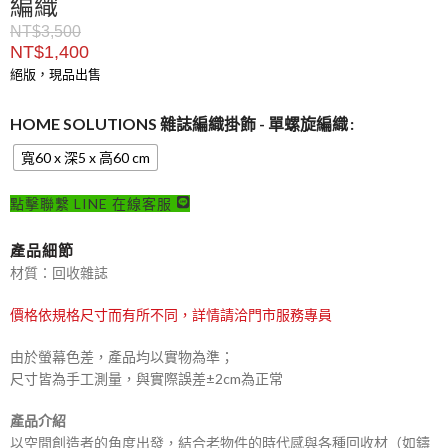
編織
NT$
3,500
NT$
1,400
絕版，現品出售
HOME SOLUTIONS 雜誌編織掛飾 - 單螺旋編織
寬60 x 深5 x 高60 cm
點擊聯繫 LINE 在線客服
產品細節
材質：回收雜誌
價格依規格尺寸而有所不同，詳情請洽門市服務專員
由於螢幕色差，產品均以實物為準；
尺寸皆為手工測量，與實際誤差±2cm為正常
產品介紹
以空間創造者的角度出發，結合老物件的時代感與各種回收材（如鑄