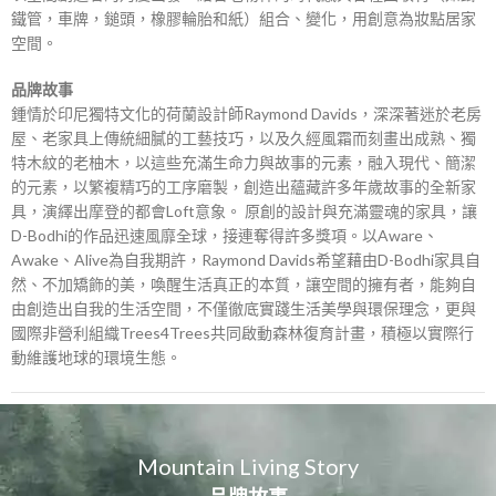
鐵管，車牌，鎚頭，橡膠輪胎和紙）組合、變化，用創意為妝點居家
空間。
品牌故事
鍾情於印尼獨特文化的荷蘭設計師Raymond Davids，深深著迷於老房
屋、老家具上傳統細膩的工藝技巧，以及久經風霜而刻畫出成熟、獨
特木紋的老柚木，以這些充滿生命力與故事的元素，融入現代、簡潔
的元素，以繁複精巧的工序磨製，創造出蘊藏許多年歲故事的全新家
具，演繹出摩登的都會Loft意象。 原創的設計與充滿靈魂的家具，讓
D-Bodhi的作品迅速風靡全球，接連奪得許多獎項。以Aware、
Awake、Alive為自我期許，Raymond Davids希望藉由D-Bodhi家具自
然、不加矯飾的美，喚醒生活真正的本質，讓空間的擁有者，能夠自
由創造出自我的生活空間，不僅徹底實踐生活美學與環保理念，更與
國際非營利組織Trees4Trees共同啟動森林復育計畫，積極以實際行
動維護地球的環境生態。
Mountain Living Story