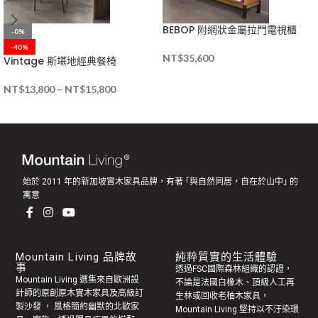
BEBOP 附網狀金屬拉門電視櫃
-0%
-40%
NT$
35,600
Vintage 斯堪地經典餐椅
NT$
13,800
–
NT$
15,800
始於 2011 年的新加坡實木家具品牌，有著 ｢與自然同居，自在於山中｣ 的
寓意
Mountain Living 品牌故
純粹質實的生活體驗
事
透過FSC國際森林組織的認證，
Mountain Living 選集來自歐洲設
不論是法國白橡木、頂級人工再
計師的原創
原木實木家具
及高級訂
生林或回收老
柚木家具
，
製
沙發
， 風格簡約幽默的
北歐家
Mountain Living 堅持以不汙染環