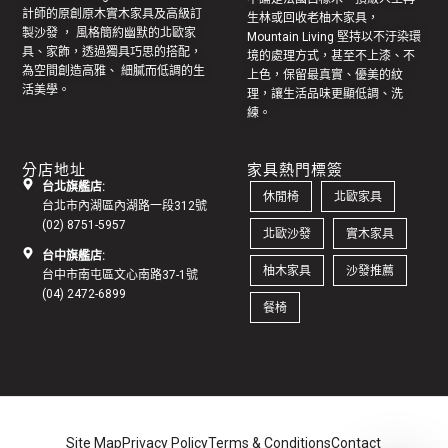
計師的原創
原木實木家具
及高級訂
生林或回收老
柚木家具
，
製
沙發
， 風格簡約幽默的
北歐家
Mountain Living 堅持以不汙染環
具
、家飾，透過獨具巧思的搭配，
境的處理方式，甚至不上漆、不
為空間創造高雅、 細膩而低調的生
上色，保留最真實、優美的紋
活美學。
理，讓生活品味更顯低調、洗
練。
分店地址
家具熱門標簽
台北旗艦店:
休閒椅
北歐家具
台北市內湖區內湖路一段312號
(02) 8751-5957
北歐沙發
實木家具
台中旗艦店:
柚木家具
沙發推薦
台中市南屯區文心南路37-1號
(04) 2472-6899
餐椅
Site Map
Privacy Policy
Terms & Conditions
Contact