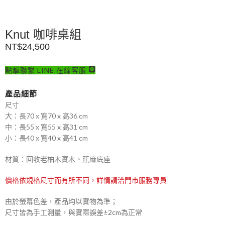
Knut 咖啡桌組
NT$
24,500
點擊聯繫 LINE 在線客服
產品細節
尺寸
大：長70 x 寬70 x 高36 cm
中：長55 x 寬55 x 高31 cm
小：長40 x 寬40 x 高41 cm
材質：回收老柚木實木、蕉麻底座
價格依規格尺寸而有所不同，詳情請洽門市服務專員
由於螢幕色差，產品均以實物為準；
尺寸皆為手工測量，與實際誤差±2cm為正常