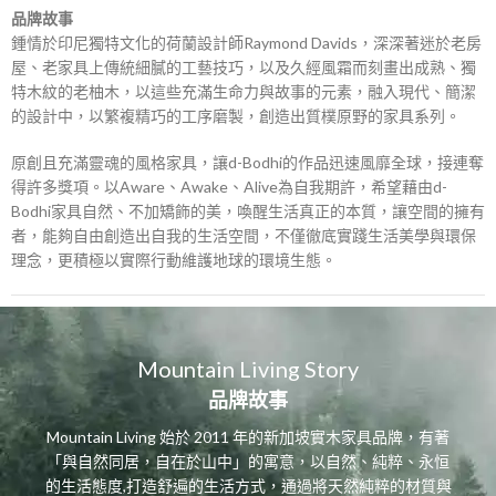
品牌故事
鍾情於印尼獨特文化的荷蘭設計師Raymond Davids，深深著迷於老房
屋、老家具上傳統細膩的工藝技巧，以及久經風霜而刻畫出成熟、獨
特木紋的老柚木，以這些充滿生命力與故事的元素，融入現代、簡潔
的設計中，以繁複精巧的工序磨製，創造出質樸原野的家具系列。
原創且充滿靈魂的風格家具，讓d-Bodhi的作品迅速風靡全球，接連奪
得許多獎項。以Aware、Awake、Alive為自我期許，希望藉由d-
Bodhi家具自然、不加矯飾的美，喚醒生活真正的本質，讓空間的擁有
者，能夠自由創造出自我的生活空間，不僅徹底實踐生活美學與環保
理念，更積極以實際行動維護地球的環境生態。
Mountain Living Story
品牌故事
Mountain Living 始於 2011 年的新加坡實木家具品牌，有著
「與自然同居，自在於山中」的寓意，以自然、純粹、永恒
的生活態度,打造舒遍的生活方式，通過將天然純粹的材質與