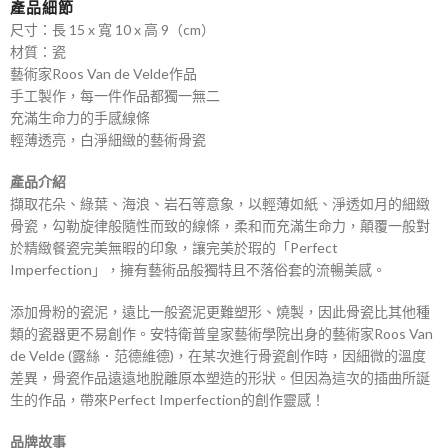
產品細節
尺寸：長 15 x 寬 10 x 高 9（cm）
材質：瓷
藝術家Roos Van de Velde作品
手工製作，每一件作品都獨一無二
充滿生命力的手感線條
輕薄透亮，白淨細緻的藝術骨瓷
產品介紹
擷取花朵、綠葉、海浪、岩石等意象，以輕薄如紙、淨透如月的細緻
骨瓷，勾勒旋律般隨性而致的線條，柔和而充滿生命力，顛覆一般對
於精緻餐瓷完美無暇的印象，讓完美於瑕的「Perfect
Imperfection」，擁有藝術品般獨特且不落俗套的流暢美感。
添加骨粉的瓷泥，遠比一般瓷泥更難塑形、燒製，因此骨瓷比其他種
類的瓷器更不易創作。安特衛普皇家藝術學院出身的藝術家Roos Van
de Velde (露絲．范德維德)，在某次進行骨瓷創作時，因細微的溫度
差異，骨瓷作品遠遠地脫離原本塑造的形狀。但因為這次的插曲所誕
生的作品，帶來Perfect Imperfection的創作靈感！
品牌故事