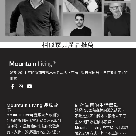
相似家具產品推薦
始於 2011 年的新加坡實木家具品牌，有著 ｢與自然同居，自在於山中｣ 的
寓意
Mountain Living 品牌故
純粹質實的生活體驗
事
透過FSC國際森林組織的認證，
Mountain Living 選集來自歐洲設
不論是法國白橡木、頂級人工再
計師的原創
原木實木家具
及高級訂
生林或回收老
柚木家具
，
製
沙發
， 風格簡約幽默的
北歐家
Mountain Living 堅持以不汙染環
具
、家飾，透過獨具巧思的搭配，
境的處理方式，甚至不上漆、不