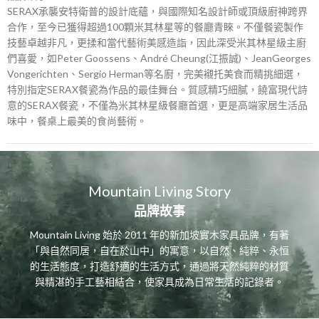
SERAX承襲安特衛普的設計底蘊，與國際知名設計師或頂級廚神跨界
合作，至今已獲得超過100顆米其林星等的餐廳青睞。不僅餐瓷製作
技藝卓越非凡，更揉和當代藝術美感造詣，因此深受米其林星級主廚
們喜愛，如Peter Goossens、André Cheung(江振誠)、JeanGeorges
Vongerichten、Sergio Herman等名廚，完美襯托美食而精挑細選，
特別指定SERAX餐瓷為作品的最佳舞台。質感精巧細膩，饒富現代詩
意的SERAX餐瓷，不僅為米其林星級餐廳首選，更是高端家居生活品
味中，餐桌上最美的食尚藝術。
Mountain Living Story
品牌故事
Mountain Living 始於 2011 年的新加坡實木家具品牌，有著
「與自然同居，自在於山中」的寓意，以自然、純粹、永恒
的生活態度，打造舒適的生活方式，通過將天然純粹的材質
與精湛的手工藝相結合，使家具成為日常生活的記錄者。