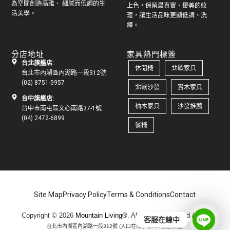
為空間創造高雅、 細膩而低調的生
上色，保留最真實、優美的紋
活美學。
理，讓生活品味更顯低調、洗
練。
分店地址
家具熱門標簽
台北旗艦店:
休閒椅
北歐家具
台北市內湖區內湖路一段312號
(02) 8751-5957
北歐沙發
實木家具
台中旗艦店:
柚木家具
沙發推薦
台中市南屯區文心南路37-1號
(04) 2472-6899
餐椅
Site Map
Privacy Policy
Terms & Conditions
Contact
Copyright © 2026
Mountain Living®
. All Rights Reserved /
地址:
客服在線中
台北市內湖區內湖路一段312號 (入口在洲子街116號正對面)