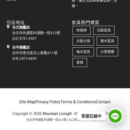
理，讓生活品味更顯低調、洗
練。
分店地址
家具熱門標簽
台北旗艦店:
休閒椅
北歐家具
台北市內湖區內湖路一段312號
(02) 8751-5957
北歐沙發
實木家具
台中旗艦店:
柚木家具
沙發推薦
台中市南屯區文心南路37-1號
(04) 2472-6899
餐椅
Site Map
Privacy Policy
Terms & Conditions
Contact
Copyright © 2026
Mountain Living®
. All Rights Reserved /
地址:
客服在線中
台北市內湖區內湖路一段312號 (入口在洲子街116號正對面)