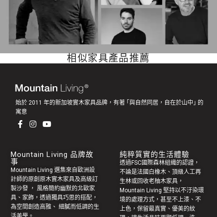
相似家具產品推薦
始於 2011 年的新加坡實木家具品牌，有著 ｢與自然同居，自在於山中｣ 的
寓意
Mountain Living 品牌故
純粹質實的生活體驗
事
透過FSC國際森林組織的認證，
Mountain Living 選集來自歐洲設
不論是法國白橡木、頂級人工再
計師的原創
原木實木家具
及高級訂
生林或回收老
柚木家具
，
製
沙發
， 風格簡約幽默的
北歐家
Mountain Living 堅持以不汙染環
具
、家飾，透過獨具巧思的搭配，
境的處理方式，甚至不上漆、不
為空間創造高雅、 細膩而低調的生
上色，保留最真實、優美的紋
活美學。