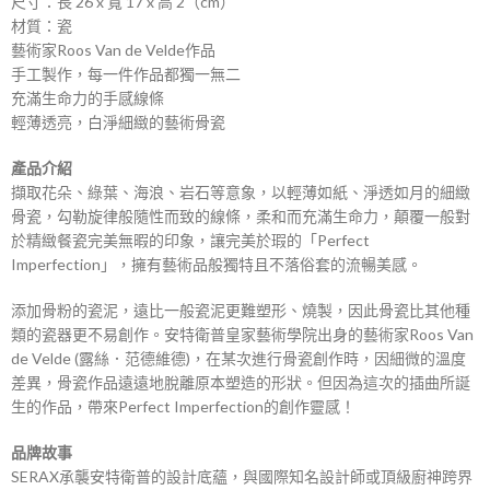
尺寸：長 26 x 寬 17 x 高 2（cm）
材質：瓷
藝術家Roos Van de Velde作品
手工製作，每一件作品都獨一無二
充滿生命力的手感線條
輕薄透亮，白淨細緻的藝術骨瓷
產品介紹
擷取花朵、綠葉、海浪、岩石等意象，以輕薄如紙、淨透如月的細緻
骨瓷，勾勒旋律般隨性而致的線條，柔和而充滿生命力，顛覆一般對
於精緻餐瓷完美無暇的印象，讓完美於瑕的「Perfect
Imperfection」，擁有藝術品般獨特且不落俗套的流暢美感。
添加骨粉的瓷泥，遠比一般瓷泥更難塑形、燒製，因此骨瓷比其他種
類的瓷器更不易創作。安特衛普皇家藝術學院出身的藝術家Roos Van
de Velde (露絲．范德維德)，在某次進行骨瓷創作時，因細微的溫度
差異，骨瓷作品遠遠地脫離原本塑造的形狀。但因為這次的插曲所誕
生的作品，帶來Perfect Imperfection的創作靈感！
品牌故事
SERAX承襲安特衛普的設計底蘊，與國際知名設計師或頂級廚神跨界