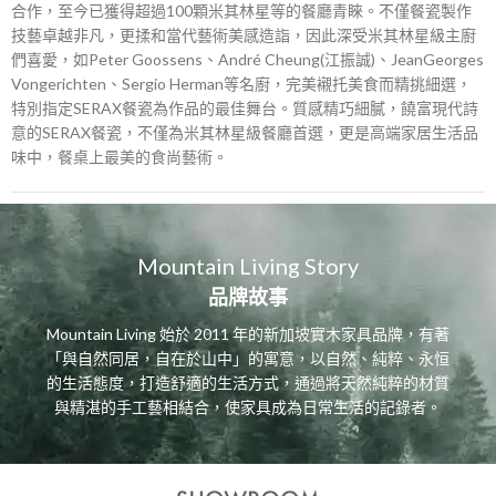
合作，至今已獲得超過100顆米其林星等的餐廳青睞。不僅餐瓷製作
技藝卓越非凡，更揉和當代藝術美感造詣，因此深受米其林星級主廚
們喜愛，如Peter Goossens、André Cheung(江振誠)、JeanGeorges
Vongerichten、Sergio Herman等名廚，完美襯托美食而精挑細選，
特別指定SERAX餐瓷為作品的最佳舞台。質感精巧細膩，饒富現代詩
意的SERAX餐瓷，不僅為米其林星級餐廳首選，更是高端家居生活品
味中，餐桌上最美的食尚藝術。
Mountain Living Story
品牌故事
Mountain Living 始於 2011 年的新加坡實木家具品牌，有著
「與自然同居，自在於山中」的寓意，以自然、純粹、永恒
的生活態度，打造舒適的生活方式，通過將天然純粹的材質
與精湛的手工藝相結合，使家具成為日常生活的記錄者。