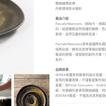
橡樹線條紋理
丹麥環保防水釉彩
產品介紹
Pascale Naessens（帕
的，就是橡樹自然有機的線條、色
美食、自然互動的純粹浪漫。
Pascale Naessens原
域再出發。擁有米其林等級的廚藝
餐桌的熱情，激發她的創作才華，選
系列。
品牌故事
SERAX承襲安特衛普的設計底蘊
星等的餐廳青睞。不僅餐瓷製作技
喜愛，如Peter Goossens、André 
廚，完美襯托美食而精挑細選，特
的SERAX餐瓷，不僅為米其林