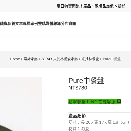
夏日特賣開跑！展品、絕版品最低 6 折起
護與保養
文章專欄
案例靈感
媒體報導
分店資訊
Home
>
設計家飾
>
SERAX 米其林餐瓷家飾
>
米其林餐瓷
>
Pure中餐盤
Pure中餐盤
NT$
780
點擊聯繫 LINE 在線客服
產品細節
尺寸：長 20 x 寬 17 x 高 1.8（cm
材質：陶瓷