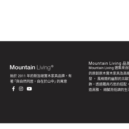
Mountain Living
Mountain Living 選
的原創
原木實木家具
及高
始於 2011 年的新加坡實木家具品牌，有
發
， 風格簡約幽默的
北歐
著 ｢與自然同居，自在於山中｣ 的寓意
飾，透過獨具巧思的搭配
造高雅、 細膩而低調的生