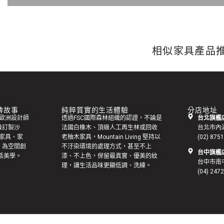
相似家具產品
 品牌故事
純粹質實的生活體驗
分店地址
集來自歐洲設計師
透過FSC國際森林組織的認證，不論是
台北旗艦店
級訂製
沙
法國白橡木、頂級人工再生林或回收
台北市內
家具
、家
老
柚木家具
，Mountain Living 堅持以
(02) 875
，為空間創
不汙染環境的處理方式，甚至不上
台中旗艦店
活美學。
漆、不上色，保留最真實、優美的紋
台中市南屯
理，讓生活品味更顯低調、洗練。
(04) 247