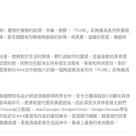
絲卡．納森斯）鍾情於橡樹的紋理、年輪、樹節，「PURE」彩陶餐具系列所展現
澤，甚至細膩地勾勒植物脈絡的紋理，與真實、溫暖的質感，傳遞與
本是國際名模出身，她將對於生活的熱情，轉化成創作的靈感，從最喜歡的美食領
認證的她，同時也在歐洲主持多個生活風格、美食和時尚節目。對於
擇與SERAX合作她個人的第一個陶瓷餐具系列作「PURE」彩陶餐具
，與國際知名設計師或頂級廚神跨界合作，至今已獲得超過100顆米其林
藝卓越非凡，更揉和當代藝術美感造詣，因此深受米其林星級主廚們
Cheung(江振誠)、JeanGeorges Vongerichten、Sergio Herman等名
別指定SERAX餐瓷為作品的最佳舞台。質感精巧細膩，饒富現代詩意
星級餐廳首選，更是高端家居生活品味中，餐桌上最美的食尚藝術。