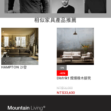
相似家具產品推薦
HAMPTON 沙發
-0%
-40%
Distrikt 煙燻橡木腳凳
NT$
56,000
NT$
33,600