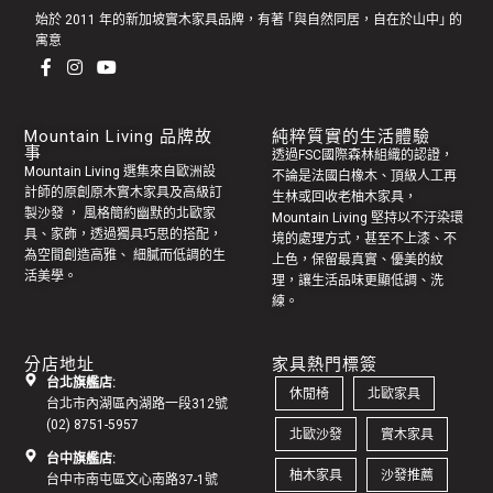
始於 2011 年的新加坡實木家具品牌，有著 ｢與自然同居，自在於山中｣ 的
寓意
Mountain Living 品牌故
純粹質實的生活體驗
事
透過FSC國際森林組織的認證，
Mountain Living 選集來自歐洲設
不論是法國白橡木、頂級人工再
計師的原創
原木實木家具
及高級訂
生林或回收老
柚木家具
，
製
沙發
， 風格簡約幽默的
北歐家
Mountain Living 堅持以不汙染環
具
、家飾，透過獨具巧思的搭配，
境的處理方式，甚至不上漆、不
為空間創造高雅、 細膩而低調的生
上色，保留最真實、優美的紋
活美學。
理，讓生活品味更顯低調、洗
練。
分店地址
家具熱門標簽
台北旗艦店:
休閒椅
北歐家具
台北市內湖區內湖路一段312號
(02) 8751-5957
北歐沙發
實木家具
台中旗艦店:
柚木家具
沙發推薦
台中市南屯區文心南路37-1號