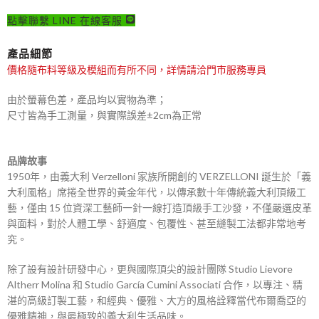
點擊聯繫 LINE 在線客服
產品細節
價格隨布料等級及模組而有所不同，
詳情請洽門市服務專員
由於螢幕色差，產品均以實物為準；
尺寸皆為手工測量，與實際誤差±2cm為正常
品牌故事
1950年，由義大利 Verzelloni 家族所開創的 VERZELLONI 誕生於「義
大利風格」席捲全世界的黃金年代，以傳承數十年傳統義大利頂級工
藝，僅由 15 位資深工藝師一針一線打造頂級手工沙發，不僅嚴選皮革
與面料，對於人體工學、舒適度、包覆性、甚至縫製工法都非常地考
究。
除了設有設計研發中心，更與國際頂尖的設計團隊 Studio Lievore
Altherr Molina 和 Studio García Cumini Associati 合作，以專注、精
湛的高級訂製工藝，和經典、優雅、大方的風格詮釋當代布爾喬亞的
優雅精神，與最極致的義大利生活品味。