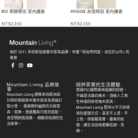
RO 寧靜嚮往 室內擴香
HYGGE 永恆時刻 室內擴香
NT$
2,150
NT$
2,150
始於 2011 年的新加坡實木家具品牌，有著 ｢與自然同居，自在於山中｣ 的
寓意
Mountain Living 品牌故
純粹質實的生活體驗
事
透過FSC國際森林組織的認證，
Mountain Living 選集來自歐洲設
不論是法國白橡木、頂級人工再
計師的原創
原木實木家具
及高級訂
生林或回收老
柚木家具
，
製
沙發
， 風格簡約幽默的
北歐家
Mountain Living 堅持以不汙染環
具
、家飾，透過獨具巧思的搭配，
境的處理方式，甚至不上漆、不
為空間創造高雅、 細膩而低調的生
上色，保留最真實、優美的紋
活美學。
理，讓生活品味更顯低調、洗
練。