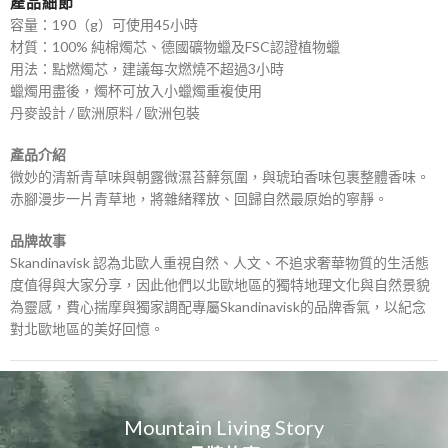
產品細節
容量：190（g）可使用45小時
材質：100% 純棉燭芯、德國礦物蠟及FSC認證植物蠟
用法：點燃燭芯，建議每次燃燒不超過3小時
蠟燭用盡後，燭杯可放入小蠟燭重複使用
丹麥設計 / 歐洲原料 / 歐洲包裝
產品介紹
微妙的清新青草味與朝露微濕苔蘚氛圍，與琥珀香味包裹整體香味。
赤腳漫步一片青草地，將雜緒釋放、回歸自然最原始的寧靜。
品牌故事
Skandinavisk 認為北歐人重視自然、人文、不追求奢華物質的生活態
度值得與大家分享，因此他們以北歐地區的獨特地理文化與自然景貌
為靈感，費心揣摩與獨家調配專屬Skandinavisk的品牌香氣，以紀念
對北歐地區的美好回憶。
Mountain Living Story