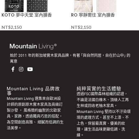
KOTO 夢中天堂 室內擴香
RO 寧靜嚮往 室內擴香
NT$
2,150
NT$
2,150
始於 2011 年的新加坡實木家具品牌，有著 ｢與自然同居，自在於山中｣ 的
寓意
Mountain Living 品牌故
純粹質實的生活體驗
事
透過FSC國際森林組織的認證，
Mountain Living 選集來自歐洲設
不論是法國白橡木、頂級人工再
計師的原創
原木實木家具
及高級訂
生林或回收老
柚木家具
，
製
沙發
， 風格簡約幽默的
北歐家
Mountain Living 堅持以不汙染環
具
、家飾，透過獨具巧思的搭配，
境的處理方式，甚至不上漆、不
為空間創造高雅、 細膩而低調的生
上色，保留最真實、優美的紋
活美學。
理，讓生活品味更顯低調、洗
練。