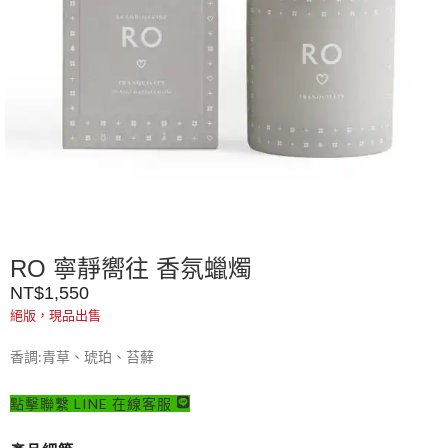
RO 寧靜嚮往 香氛蠟燭
NT$
1,550
絕版，現品出售
香調:青草、琥珀、苔蘚
點擊聯繫 LINE 在線客服