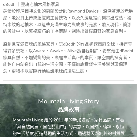
dBodhi｜靈魂老柚木風格家具
鍾情於印尼獨特文化的荷蘭設計師Raymond Davids，深深著迷於老房
屋、老家具上傳統細膩的工藝技巧，以及久經風霜而刻畫出成熟、獨
特木紋的老柚木，以這些充滿生命力與故事的元素，融入現代、簡潔
的設計中，以繁複精巧的工序磨製，創造出質樸原野的家具系列。
原創且充滿靈魂的風格家具，讓dBodhi的作品迅速風靡全球，接連奪
得許多獎項。以Aware、Awake、Alive為自我期許，希望藉由dBodhi
家具自然、不加矯飾的美，喚醒生活真正的本質，讓空間的擁有者，
能夠自由創造出自我的生活空間，不僅徹底實踐生活美學與環保理
念，更積極以實際行動維護地球的環境生態。
Mountain Living Story
品牌故事
Mountain Living 始於 2011 年的新加坡實木家具品牌，有著
「與自然同居，自在於山中」的寓意，以自然、純粹、永恒
的生活態度,打造舒遍的生活方式，通過將天然純粹的材質與