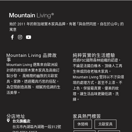
始於 2011 年的新加坡實木家具品牌，有著 ｢與自然同居，自在於山中｣ 的
寓意
Mountain Living 品牌故
純粹質實的生活體驗
事
透過FSC國際森林組織的認證，
Mountain Living 選集來自歐洲設
不論是法國白橡木、頂級人工再
計師的原創
原木實木家具
及高級訂
生林或回收老
柚木家具
，
製
沙發
， 風格簡約幽默的
北歐家
Mountain Living 堅持以不汙染環
具
、家飾，透過獨具巧思的搭配，
境的處理方式，甚至不上漆、不
為空間創造高雅、 細膩而低調的生
上色，保留最真實、優美的紋
活美學。
理，讓生活品味更顯低調、洗
練。
分店地址
家具熱門標簽
台北旗艦店:
休閒椅
北歐家具
台北市內湖區內湖路一段312號