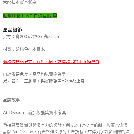
天然柚木實木餐桌
點擊聯繫 LINE 在線客服
產品細節
尺寸：寬200 x 深90 x 高75 cm
材質：胡桃色柚木實木
價格依規格尺寸而有所不同，詳情請洽門市服務專員
由於螢幕色差，產品均以實物為準；
尺寸皆為手工測量，與實際誤差±2cm為正常
品牌故事
Air Division｜新加坡獲獎實木家具
秉持著高質量與簡潔有力的設計，創立於 1999 年的新加坡實木傢俱
品牌 Air Division，有著堅強深厚的工匠技藝，並得到了許多國際的殊