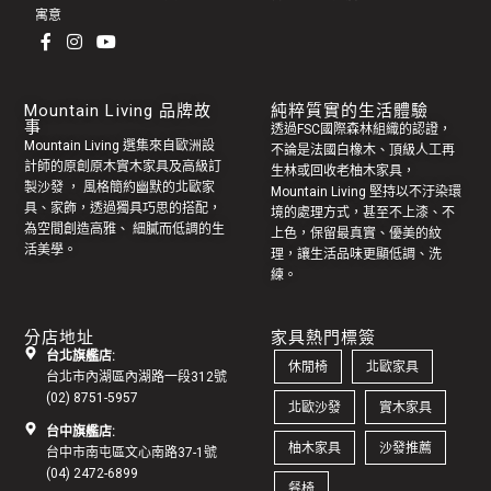
寓意
Mountain Living 品牌故
純粹質實的生活體驗
事
透過FSC國際森林組織的認證，
Mountain Living 選集來自歐洲設
不論是法國白橡木、頂級人工再
計師的原創
原木實木家具
及高級訂
生林或回收老
柚木家具
，
製
沙發
， 風格簡約幽默的
北歐家
Mountain Living 堅持以不汙染環
具
、家飾，透過獨具巧思的搭配，
境的處理方式，甚至不上漆、不
為空間創造高雅、 細膩而低調的生
上色，保留最真實、優美的紋
活美學。
理，讓生活品味更顯低調、洗
練。
分店地址
家具熱門標簽
台北旗艦店:
休閒椅
北歐家具
台北市內湖區內湖路一段312號
(02) 8751-5957
北歐沙發
實木家具
台中旗艦店:
柚木家具
沙發推薦
台中市南屯區文心南路37-1號
(04) 2472-6899
餐椅