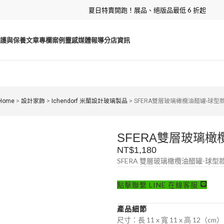
夏日特賣開跑！展品、絕版品最低 6 折起
護與保養
文章專欄
案例靈感
媒體報導
分店資訊
Home
>
設計家飾
>
Ichendorf 米蘭設計玻璃製品
>
SFERA雙層玻璃橄欖油醋罐-球型
SFERA雙層玻璃橄
NT$
1,180
SFERA 雙層玻璃橄欖油醋罐-球型
點擊聯繫 LINE 在線客服
產品細節
尺寸：長 11 x 寬 11 x 高 12（cm）