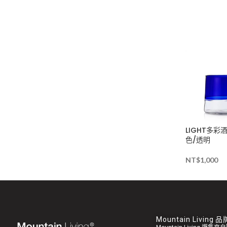
LIGHT多彩
色/透明
NT$
1,000
Mountain Living