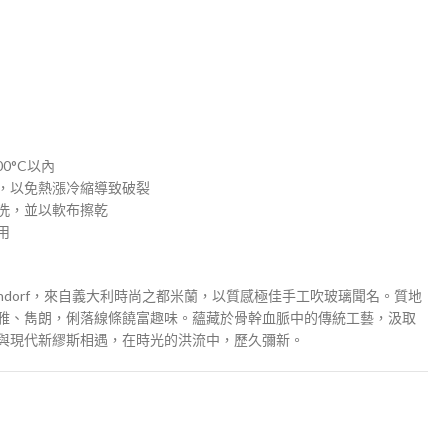
0°C以內
，以免熱漲冷縮導致破裂
洗，並以軟布擦乾
用
endorf，來自義大利時尚之都米蘭，以質感極佳手工吹玻璃聞名。質地
雅、雋朗，俐落線條饒富趣味。蘊藏於骨幹血脈中的傳統工藝，汲取
與現代新繆斯相遇，在時光的洪流中，歷久彌新。