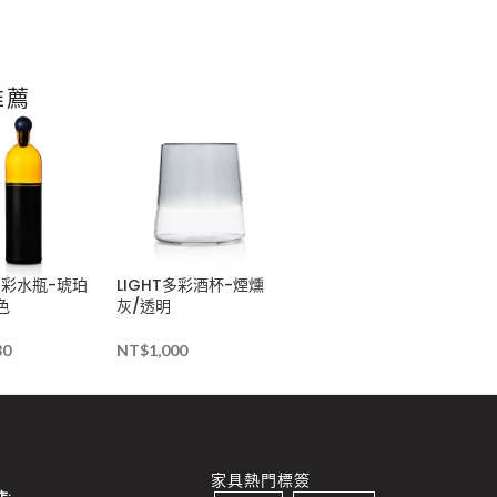
推薦
T多彩水瓶-琥珀
LIGHT多彩酒杯-煙燻
色
灰/透明
80
NT$
1,000
家具熱門標簽