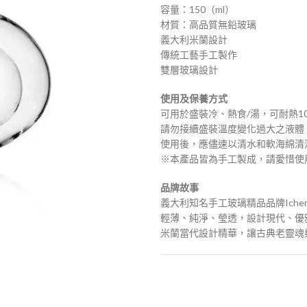
容量：150（ml）
材質：高品質無鉛玻璃
義大利米蘭設計
傳統工藝手工製作
雙層玻璃設計
使用及保養方式
可用於盛裝冷、熱食/湯，可耐熱10
請勿接續盛裝溫度變化過大之液體
使用後，應儘速以清水和軟海綿清
※本產品皆為手工製成，請愛惜使
品牌故事
義大利知名手工玻璃精品品牌Ich
輕薄、純淨、瑩透，設計現代、優
米蘭當代設計精華，讓古典老靈魂