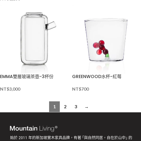
EMMA雙層玻璃茶壺-3杯份
GREENWOOD水杯-紅莓
NT$
3,000
NT$
700
1
2
3
→
始於 2011 年的新加坡實木家具品牌，有著 ｢與自然同居，自在於山中｣ 的