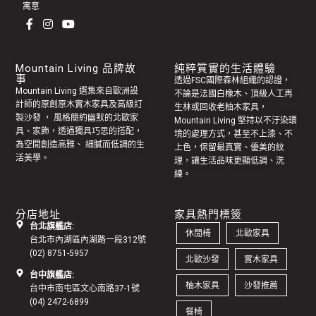
寓意
Mountain Living 品牌故
純粹質實的生活體驗
事
透過FSC國際森林組織的認證，
Mountain Living 選集來自歐洲設
不論是法國白橡木、頂級人工再
計師的原創
原木實木家具
及高級訂
生林或回收老
柚木家具
，
製
沙發
， 風格簡約幽默的
北歐家
Mountain Living 堅持以不汙染環
具
、家飾，透過獨具巧思的搭配，
境的處理方式，甚至不上漆、不
為空間創造高雅、 細膩而低調的生
上色，保留最真實、優美的紋
活美學。
理，讓生活品味更顯低調、洗
練。
分店地址
家具熱門標簽
台北旗艦店:
休閒椅
北歐家具
台北市內湖區內湖路一段312號
(02) 8751-5957
北歐沙發
實木家具
台中旗艦店:
柚木家具
沙發推薦
台中市南屯區文心南路37-1號
(04) 2472-6899
餐椅