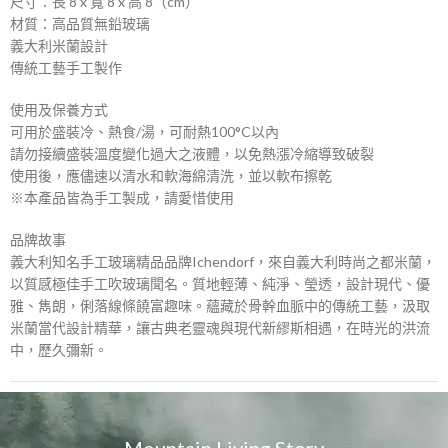
尺寸：長 8 x 寬 8 x 高 8（cm）
材質：高品質無鉛玻璃
義大利米蘭設計
傳統工藝手工製作
使用及保養方式
可用於盛裝冷、熱食/湯，可耐熱100°C以內
請勿接續盛裝溫度變化過大之液體，以免熱漲冷縮導致破裂
使用後，應儘速以清水和軟海綿清洗，並以軟布擦乾
※本產品皆為手工製成，請愛惜使用
品牌故事
義大利知名手工玻璃精品品牌Ichendorf，來自義大利時尚之都米蘭，
以質感極佳手工吹玻璃聞名。質地輕薄、純淨、瑩透，設計現代、優
雅、雋朗，俐落線條饒富趣味。蘊藏於骨幹血脈中的傳統工藝，汲取
米蘭當代設計精華，讓古典老靈魂與現代新繆斯相遇，在時光的洪流
中，歷久彌新。