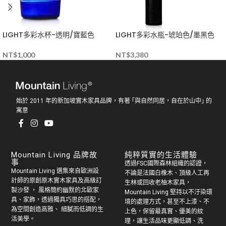
LIGHT多彩水杯-透明/寶藍色
LIGHT多彩水瓶-琥珀色/墨黑色
NT$
1,000
NT$
3,380
始於 2011 年的新加坡實木家具品牌，有著 ｢與自然同居，自在於山中｣ 的
寓意
Mountain Living 品牌故
純粹質實的生活體驗
事
透過FSC國際森林組織的認證，
Mountain Living 選集來自歐洲設
不論是法國白橡木、頂級人工再
計師的原創
原木實木家具
及高級訂
生林或回收老
柚木家具
，
製
沙發
， 風格簡約幽默的
北歐家
Mountain Living 堅持以不汙染環
具
、家飾，透過獨具巧思的搭配，
境的處理方式，甚至不上漆、不
為空間創造高雅、 細膩而低調的生
上色，保留最真實、優美的紋
活美學。
理，讓生活品味更顯低調、洗