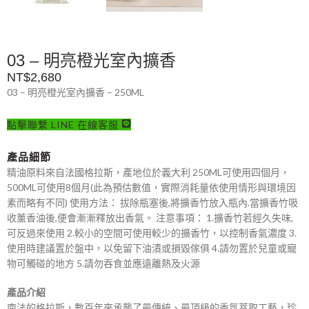
03 – 明亮橙光室內擴香
NT$
2,680
03 – 明亮橙光室內擴香 – 250ML
點擊聯繫 LINE 在線客服
產品細節
精油原料來自法國格拉斯，產地位於義大利 250ML可使用四個月，
500ML可使用8個月(此為預估數值，實際消耗量依使用情形與環境因
素而略有不同) 使用方法： 拔除瓶塞後,將擴香竹放入瓶內.當擴香竹吸
收薰香油後,便會漸漸釋放出香氣。 注意事項： 1.擴香竹若經久失味,
可反過來使用 2.較小的空間可使用較少的擴香竹，以控制香氣濃度 3.
使用時建議置於盤中，以免留下油漬或損毀傢俱 4.請勿置於兒童或寵
物可觸碰的地方 5.請勿吞食並應遠離熱及火源
產品介紹
南法的格拉斯，數百年來承襲了最傳統、最頂級的香氛萃取工藝，珍