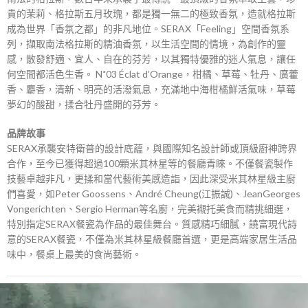
貴的茉莉、格拉斯五月玫瑰，都是獨一無二的極致香氛，造就格拉斯
成為世界「香氛之都」的非凡地位。SERAX「Feeling」空間香氛系
列，擷取南法格拉斯的精油香氛，以生活空間的情境，為創作的靈
感，散發舒適、宜人、自在的芬芳，以其獨特優雅的迷人氣息，讓任
何空間都活色生香。 N˚03 Éclat d’Orange，柑橘、草莓、牡丹、廣藿
香、麝香，清新、明亮的活潑氣息，充滿地中海柑橘鮮活氣味，草莓
夢幻的酸甜，揉合牡丹盛開的芬芳。
品牌故事
SERAX承襲安特衛普的設計底蘊，與國際知名設計師或頂級廚神跨界
合作，至今已獲得超過100顆米其林星等的餐廳青睞。不僅餐瓷製作
技藝卓越非凡，更揉和當代藝術美感造詣，因此深受米其林星級主廚
們喜愛，如Peter Goossens、André Cheung(江振誠)、JeanGeorges
Vongerichten、Sergio Herman等名廚，完美襯托美食而精挑細選，
特別指定SERAX餐瓷為作品的最佳舞台。質感精巧細膩，饒富現代詩
意的SERAX餐瓷，不僅為米其林星級餐廳首選，更是高端家居生活品
味中，餐桌上最美的食尚藝術。