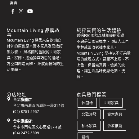
寓意
Mountain Living 品牌故
純粹質實的生活體驗
事
透過FSC國際森林組織的認證，
Mountain Living 選集來自歐洲設
不論是法國白橡木、頂級人工再
計師的原創
原木實木家具
及高級訂
生林或回收老
柚木家具
，
製
沙發
， 風格簡約幽默的
北歐家
Mountain Living 堅持以不汙染環
具
、家飾，透過獨具巧思的搭配，
境的處理方式，甚至不上漆、不
為空間創造高雅、 細膩而低調的生
上色，保留最真實、優美的紋
活美學。
理，讓生活品味更顯低調、洗
練。
分店地址
家具熱門標簽
台北旗艦店:
休閒椅
北歐家具
台北市內湖區內湖路一段312號
(02) 8751-5957
北歐沙發
實木家具
台中旗艦店:
柚木家具
沙發推薦
台中市南屯區文心南路37-1號
(04) 2472-6899
餐椅