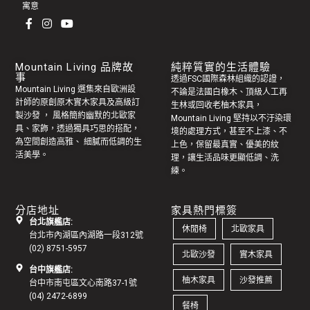
寓意
Mountain Living 品牌故
純粹質實的生活體驗
事
透過FSC國際森林組織的認證，
Mountain Living 選集來自歐洲設
不論是法國白橡木、頂級人工再
計師的原創
原木實木家具
及高級訂
生林或回收老
柚木家具
，
製
沙發
， 風格簡約幽默的
北歐家
Mountain Living 堅持以不汙染環
具
、家飾，透過獨具巧思的搭配，
境的處理方式，甚至不上漆、不
為空間創造高雅、 細膩而低調的生
上色，保留最真實、優美的紋
活美學。
理，讓生活品味更顯低調、洗
練。
分店地址
家具熱門標簽
台北旗艦店:
休閒椅
北歐家具
台北市內湖區內湖路一段312號
(02) 8751-5957
北歐沙發
實木家具
台中旗艦店:
柚木家具
沙發推薦
台中市南屯區文心南路37-1號
(04) 2472-6899
餐椅