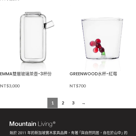
EMMA雙層玻璃茶壺-3杯份
GREENWOOD水杯-紅莓
NT$
3,000
NT$
700
1
2
3
→
始於 2011 年的新加坡實木家具品牌，有著 ｢與自然同居，自在於山中｣ 的