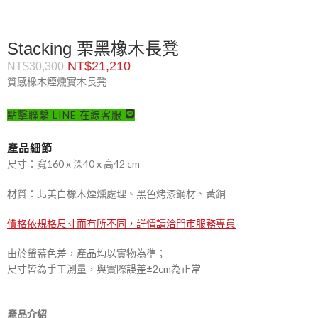
Stacking 栗黑橡木長凳
NT$
21,210
NT$
30,300
質感橡木煙燻實木長凳
點擊聯繫 LINE 在線客服
產品細節
尺寸：寬160 x 深40 x 高42 cm
材質：北美白橡木煙燻處理、黑色烤漆鋼材、黃銅
價格依規格尺寸而有所不同，詳情請洽門市服務專員
由於螢幕色差，產品均以實物為準；
尺寸皆為手工測量，與實際誤差±2cm為正常
產品介紹