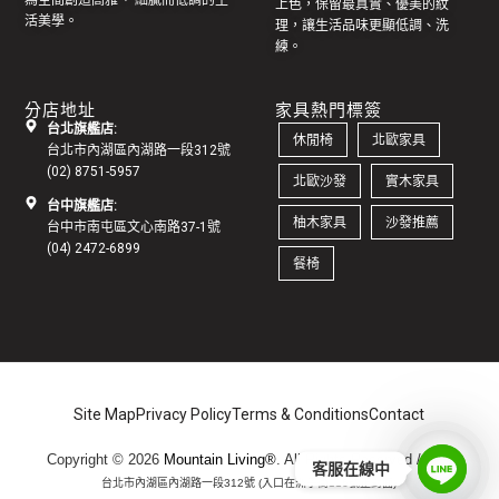
上色，保留最真實、優美的紋
活美學。
理，讓生活品味更顯低調、洗
練。
分店地址
家具熱門標簽
台北旗艦店:
休閒椅
北歐家具
台北市內湖區內湖路一段312號
(02) 8751-5957
北歐沙發
實木家具
台中旗艦店:
柚木家具
沙發推薦
台中市南屯區文心南路37-1號
(04) 2472-6899
餐椅
Site Map
Privacy Policy
Terms & Conditions
Contact
Copyright © 2026
Mountain Living®
. All Rights Reserved /
地址:
客服在線中
台北市內湖區內湖路一段312號 (入口在洲子街116號正對面)