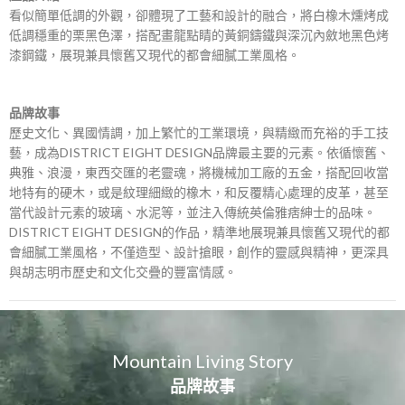
看似簡單低調的外觀，卻體現了工藝和設計的融合，將白橡木燻烤成
低調穩重的栗黑色澤，搭配畫龍點睛的黃銅鑄鐵與深沉內斂地黑色烤
漆鋼鐵，展現兼具懷舊又現代的都會細膩工業風格。
品牌故事
歷史文化、異國情調，加上繁忙的工業環境，與精緻而充裕的手工技
藝，成為DISTRICT EIGHT DESIGN品牌最主要的元素。依循懷舊、
典雅、浪漫，東西交匯的老靈魂，將機械加工廠的五金，搭配回收當
地特有的硬木，或是紋理細緻的橡木，和反覆精心處理的皮革，甚至
當代設計元素的玻璃、水泥等，並注入傳統英倫雅痞紳士的品味。
DISTRICT EIGHT DESIGN的作品，精準地展現兼具懷舊又現代的都
會細膩工業風格，不僅造型、設計搶眼，創作的靈感與精神，更深具
與胡志明市歷史和文化交疊的豐富情感。
Mountain Living Story
品牌故事