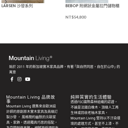
LARSEN 沙發系列
BEBOP 附網狀金屬拉門儲物櫃
NT$
54,800
始於 2011 年的新加坡實木家具品牌，有著 ｢與自然同居，自在於山中｣ 的
寓意
Mountain Living 品牌故
純粹質實的生活體驗
事
透過FSC國際森林組織的認證，
Mountain Living 選集來自歐洲設
不論是法國白橡木、頂級人工再
計師的原創
原木實木家具
及高級訂
生林或回收老
柚木家具
，
製
沙發
， 風格簡約幽默的
北歐家
Mountain Living 堅持以不汙染環
具
、家飾，透過獨具巧思的搭配，
境的處理方式，甚至不上漆、不
為空間創造高雅、 細膩而低調的生