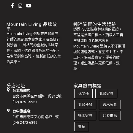
Mountain Living 品牌故
純粹質實的生活體驗
事
透過FSC國際森林組織的認證，
Mountain Living 選集來自歐洲設
不論是法國白橡木、頂級人工再
計師的原創
原木實木家具
及高級訂
生林或回收老
柚木家具
，
製
沙發
， 風格簡約幽默的
北歐家
Mountain Living 堅持以不汙染環
具
、家飾，透過獨具巧思的搭配，
境的處理方式，甚至不上漆、不
為空間創造高雅、 細膩而低調的生
上色，保留最真實、優美的紋
活美學。
理，讓生活品味更顯低調、洗
練。
分店地址
家具熱門標簽
台北旗艦店:
休閒椅
北歐家具
台北市內湖區內湖路一段312號
(02) 8751-5957
北歐沙發
實木家具
台中旗艦店:
柚木家具
沙發推薦
台中市南屯區文心南路37-1號
(04) 2472-6899
餐椅