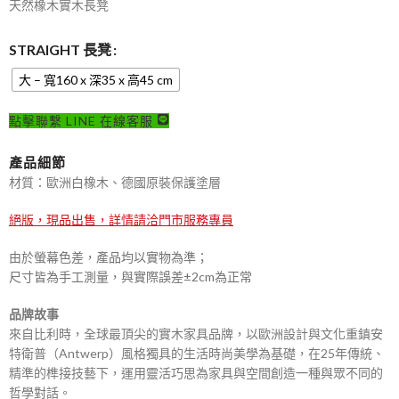
天然橡木實木長凳
STRAIGHT 長凳
大 – 寬160 x 深35 x 高45 cm
點擊聯繫 LINE 在線客服
產品細節
材質：歐洲白橡木、德國原裝保護塗層
絕版，現品出售，詳情請洽門市服務專員
由於螢幕色差，產品均以實物為準；
尺寸皆為手工測量，與實際誤差±2cm為正常
品牌故事
來自比利時，全球最頂尖的實木家具品牌，以歐洲設計與文化重鎮安
特衛普（Antwerp）風格獨具的生活時尚美學為基礎，在25年傳統、
精準的榫接技藝下，運用靈活巧思為家具與空間創造一種與眾不同的
哲學對話。