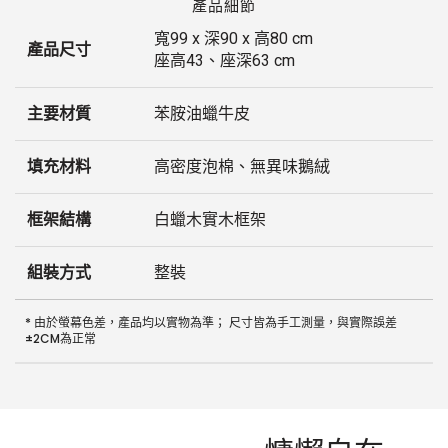
產品細節
寬99 x 深90 x 高80 cm
產品尺寸
座高43、座深63 cm
主要材質
苯胺油蠟牛皮
填充材料
高密度泡棉、無異味鵝絨
框架結構
白蠟木實木框架
組裝方式
整裝
* 由於螢幕色差，產品均以實物為準； 尺寸皆為手工測量，與實際誤差
±2CM為正常