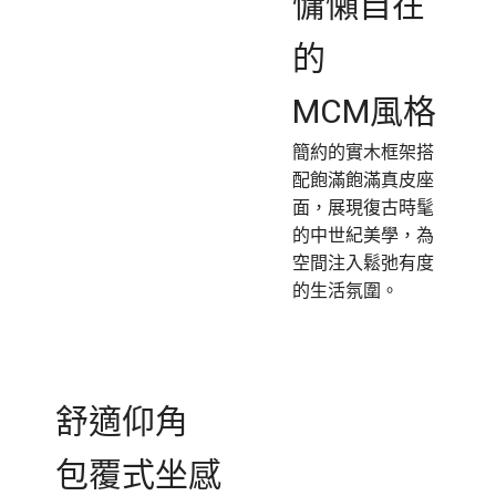
慵懶自在
的
MCM風格
簡約的實木框架搭
配飽滿飽滿真皮座
面，展現復古時髦
的中世紀美學，為
空間注入鬆弛有度
的生活氛圍。
舒適仰角
包覆式坐感