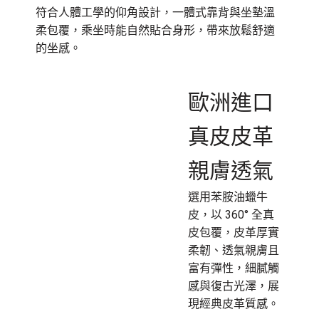
符合人體工學的仰角設計，一體式靠背與坐墊溫
柔包覆，乘坐時能自然貼合身形，帶來放鬆舒適
的坐感。
歐洲進口
真皮皮革
親膚透氣
選用苯胺油蠟牛
皮，以 360° 全真
皮包覆，皮革厚實
柔韌、透氣親膚且
富有彈性，細膩觸
感與復古光澤，展
現經典皮革質感。