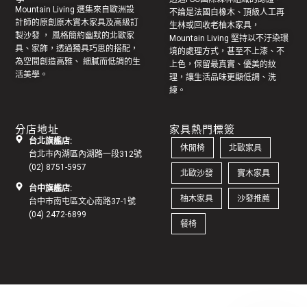
Mountain Living 選集來自歐洲設
不論是法國白橡木、頂級人工再
計師的原創
原木實木家具
及高級訂
生林或回收老
柚木家具
，
製
沙發
， 風格簡約幽默的
北歐家
Mountain Living 堅持以不汙染環
具
、家飾，透過獨具巧思的搭配，
境的處理方式，甚至不上漆、不
為空間創造高雅、 細膩而低調的生
上色，保留最真實、優美的紋
活美學。
理，讓生活品味更顯低調、洗
練。
分店地址
家具熱門標簽
台北旗艦店:
休閒椅
北歐家具
台北市內湖區內湖路一段312號
(02) 8751-5957
北歐沙發
實木家具
台中旗艦店:
柚木家具
沙發推薦
台中市南屯區文心南路37-1號
(04) 2472-6899
餐椅