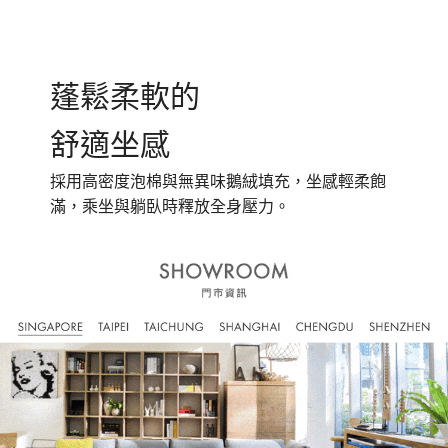
蓬鬆柔軟的
舒適坐感
採用高密度泡棉與無異味鵝絨填充，坐感輕柔飽
滿，乘坐與躺臥時釋放全身壓力。