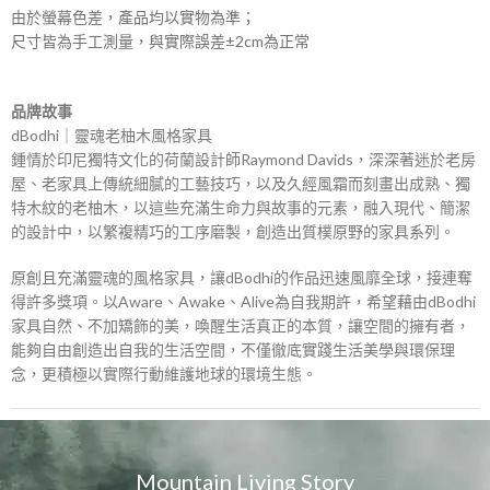
由於螢幕色差，產品均以實物為準；
尺寸皆為手工測量，與實際誤差±2cm為正常
品牌故事
dBodhi｜靈魂老柚木風格家具
鍾情於印尼獨特文化的荷蘭設計師Raymond Davids，深深著迷於老房
屋、老家具上傳統細膩的工藝技巧，以及久經風霜而刻畫出成熟、獨
特木紋的老柚木，以這些充滿生命力與故事的元素，融入現代、簡潔
的設計中，以繁複精巧的工序磨製，創造出質樸原野的家具系列。
原創且充滿靈魂的風格家具，讓dBodhi的作品迅速風靡全球，接連奪
得許多獎項。以Aware、Awake、Alive為自我期許，希望藉由dBodhi
家具自然、不加矯飾的美，喚醒生活真正的本質，讓空間的擁有者，
能夠自由創造出自我的生活空間，不僅徹底實踐生活美學與環保理
念，更積極以實際行動維護地球的環境生態。
Mountain Living Story