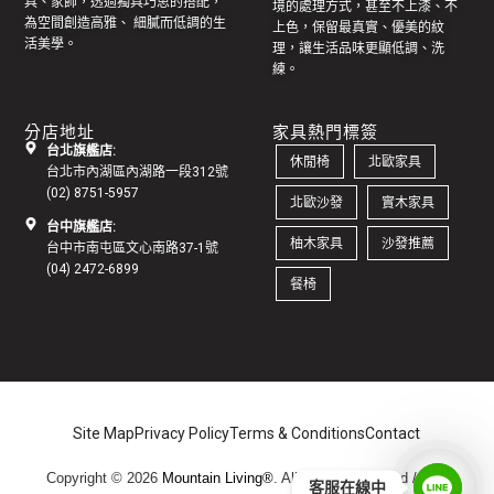
具
、家飾，透過獨具巧思的搭配，
境的處理方式，甚至不上漆、不
為空間創造高雅、 細膩而低調的生
上色，保留最真實、優美的紋
活美學。
理，讓生活品味更顯低調、洗
練。
分店地址
家具熱門標簽
台北旗艦店:
休閒椅
北歐家具
台北市內湖區內湖路一段312號
(02) 8751-5957
北歐沙發
實木家具
台中旗艦店:
柚木家具
沙發推薦
台中市南屯區文心南路37-1號
(04) 2472-6899
餐椅
Site Map
Privacy Policy
Terms & Conditions
Contact
Copyright © 2026
Mountain Living®
. All Rights Reserved /
地址:
客服在線中