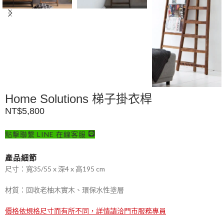
Home Solutions 梯子掛衣桿
NT$
5,800
點擊聯繫 LINE 在線客服
產品細節
尺寸：寬35/55 x 深4 x 高195 cm
材質：回收老柚木實木、環保水性塗層
價格依規格尺寸而有所不同，詳情請洽門市服務專員