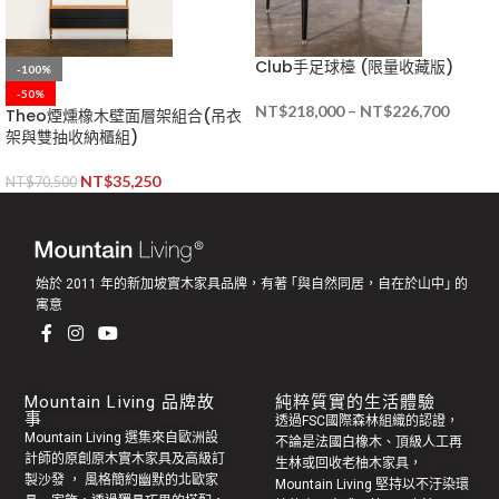
Club手足球檯 (限量收藏版)
-100%
-50%
NT$
218,000
–
NT$
226,700
Theo煙燻橡木壁面層架組合(吊衣
架與雙抽收納櫃組)
NT$
35,250
NT$
70,500
始於 2011 年的新加坡實木家具品牌，有著 ｢與自然同居，自在於山中｣ 的
寓意
Mountain Living 品牌故
純粹質實的生活體驗
事
透過FSC國際森林組織的認證，
Mountain Living 選集來自歐洲設
不論是法國白橡木、頂級人工再
計師的原創
原木實木家具
及高級訂
生林或回收老
柚木家具
，
製
沙發
， 風格簡約幽默的
北歐家
Mountain Living 堅持以不汙染環