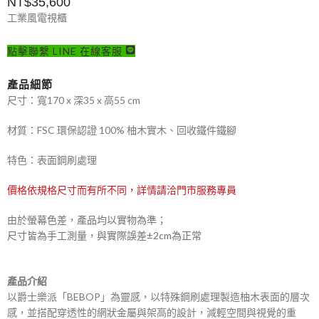
NT$
35,600
工業風電視櫃
點擊聯繫 LINE 在線客服
產品細節
尺寸：寬170 x 深35 x 高55 cm
材質：FSC 環保認證 100% 柚木實木、回收鐵件鐵腳
特色：表面鋼刷處理
價格依規格尺寸而有所不同，詳情請洽門市服務專員
由於螢幕色差，產品均以實物為準；
尺寸皆為手工測量，與實際誤差±2cm為正常
產品介紹
以爵士樂派「BEBOP」為靈感，以特殊鋼刷處理製造柚木表面的層次
感，並搭配穿透性的網狀金屬與架高的設計，減輕空間與視覺的重