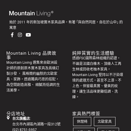
始於 2011 年的新加坡實木家具品牌，有著 ｢與自然同居，自在於山中｣ 的
寓意
Mountain Living 品牌故
純粹質實的生活體驗
事
透過FSC國際森林組織的認證，
Mountain Living 選集來自歐洲設
不論是法國白橡木、頂級人工再
計師的原創
原木實木家具
及高級訂
生林或回收老
柚木家具
，
製
沙發
， 風格簡約幽默的
北歐家
Mountain Living 堅持以不汙染環
具
、家飾，透過獨具巧思的搭配，
境的處理方式，甚至不上漆、不
為空間創造高雅、 細膩而低調的生
上色，保留最真實、優美的紋
活美學。
理，讓生活品味更顯低調、洗
練。
分店地址
家具熱門標簽
台北旗艦店:
休閒椅
北歐家具
台北市內湖區內湖路一段312號
(02) 8751-5957