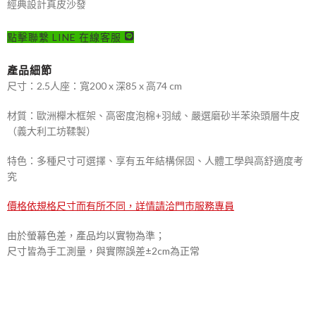
經典設計真皮沙發
點擊聯繫 LINE 在線客服
產品細節
尺寸：2.5人座：寬200 x 深85 x 高74 cm
材質：歐洲櫸木框架、高密度泡棉+羽絨、嚴選磨砂半苯染頭層牛皮
（義大利工坊鞣製）
特色：多種尺寸可選擇、享有五年結構保固、人體工學與高舒適度考
究
價格依規格尺寸而有所不同，詳情請洽門市服務專員
由於螢幕色差，產品均以實物為準；
尺寸皆為手工測量，與實際誤差±2cm為正常