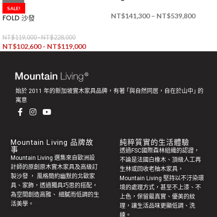
SALE!
NT$
141,300
–
NT$
539,800
FOLD 沙發
NT$
119,000
-
NT$
228,000
NT$
102,600
-
NT$
119,000
始於 2011 年的新加坡實木家具品牌，有著 ｢與自然同居，自在於山中｣ 的
寓意
Mountain Living 品牌故
純粹質實的生活體驗
事
透過FSC國際森林組織的認證，
Mountain Living 選集來自歐洲設
不論是法國白橡木、頂級人工再
計師的原創
原木實木家具
及高級訂
生林或回收老
柚木家具
，
製
沙發
， 風格簡約幽默的
北歐家
Mountain Living 堅持以不汙染環
具
、家飾，透過獨具巧思的搭配，
境的處理方式，甚至不上漆、不
為空間創造高雅、 細膩而低調的生
上色，保留最真實、優美的紋
活美學。
理，讓生活品味更顯低調、洗
練。